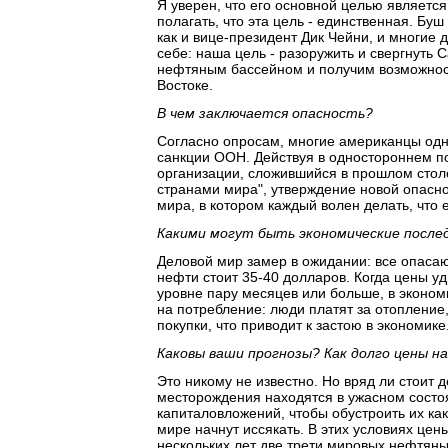
Я уверен, что его основной целью являет
полагать, что эта цель - единственная. Б
как и вице-президент Дик Чейни, и многие 
себе: наша цель - разоружить и свергнуть
нефтяным бассейном и получим возможнос
Востоке.
В чем заключается опасность?
Согласно опросам, многие американцы одно
санкции ООН. Действуя в одностороннем п
организации, сложившийся в прошлом стол
странами мира", утверждение новой опасно
мира, в котором каждый волен делать, что 
Какими могут быть экономические после
Деловой мир замер в ожидании: все опаса
нефти стоит 35-40 долларов. Когда цены у
уровне пару месяцев или больше, в эконом
на потребление: люди платят за отопление
покупки, что приводит к застою в экономике
Каковы ваши прогнозы? Как долго цены 
Это никому не известно. Но вряд ли стоит
месторождения находятся в ужасном сост
капиталовложений, чтобы обустроить их к
мире начнут иссякать. В этих условиях цен
нескольких лет две трети мировых нефтяны