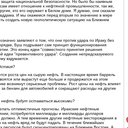
ся защита национальной безопасности. Но было бы наивным
уш сам имеет отношение к нефтяной промышленности, так же,
другие, кто его окружает в Белом доме. Я думаю, они сказали
 Саддама. И мы окажемся перед вторым по значению в мире
ть создать новую геополитическую ситуацию на Ближнем
значно заявляют о том, что они против удара по Ираку без
орядке, Буш подрывает сам принцип функционирования
етии. Это конец идеи "совместного принятия решения
й идеи "превентивного удара". Создание непредсказуемого
ему вздумается.
дствия?
ются роста цен на сырую нефть. В настоящее время баррель
двоятся или вырастут еще больше и продержатся на этом
ике возникнут серьезные проблемы. Рост цены на нефть влияет
, за бензин для автомобилей и сокращают расходы на другие
.
на нефть будут оставаться высокими?
 делать оптимистичные прогнозы. Иракские нефтяные
оянии, потребуются миллиарды и миллиарды долларов
ак должно. А тем временем другие нефтяные месторождения в
ы на нефть вряд ли будут падать. В течение ближайших
х ресурсов будут сконцентрированы на Ближнем Востоке. А