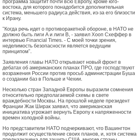
программа защитит почти всю Европу, кроме юго-
востока, для которого понадобится дополнительная
система, меньшего радиуса действия, из-за его близости
к Ирану.
"Когда речь идет о противоракетной обороне, в НАТО не
должно быть лиги A и лиги B, - заявил Хооп Схеффер в
интервью Financial Times. - С моей точки зрения,
неделимость безопасности является ведущим
принципом".
Заявления главы НАТО открывают новый фронт в
дебатах об американских планах ПРО, где господствуют
возражения России против просьб администрации Буша
о создании баз в Польше и Чехии.
Несколько стран Западной Европы выразили сомнения
относительно предполагаемой схемы в свете
враждебности Москвы. На прошлой неделе президент
Франции Жак Ширак заявил, что американская
инициатива угрожает вернуть Европу к напряженности
времен холодной войны.
Но представители НАТО подчеркивают, что Вашингтон
продолжит осуществление своих планов, и, хотя система
предназначена для защиты США, многие страны