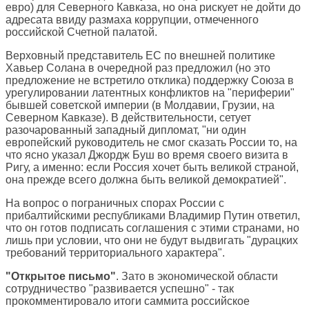
евро) для Северного Кавказа, но она рискует не дойти до
адресата ввиду размаха коррупции, отмеченного
российской Счетной палатой.
Верховный представитель ЕС по внешней политике
Хавьер Солана в очередной раз предложил (но это
предложение не встретило отклика) поддержку Союза в
урегулировании латентных конфликтов на "периферии"
бывшей советской империи (в Молдавии, Грузии, на
Северном Кавказе). В действительности, сетует
разочарованный западный дипломат, "ни один
европейский руководитель не смог сказать России то, на
что ясно указал Джордж Буш во время своего визита в
Ригу, а именно: если Россия хочет быть великой страной,
она прежде всего должна быть великой демократией".
На вопрос о пограничных спорах России с
прибалтийскими республиками Владимир Путин ответил,
что он готов подписать соглашения с этими странами, но
лишь при условии, что они не будут выдвигать "дурацких
требований территориального характера".
"Открытое письмо"
. Зато в экономической области
сотрудничество "развивается успешно" - так
прокомментировало итоги саммита российское