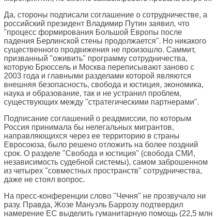
Да, стороны подписали соглашение о сотрудничестве, а
российский президент Владимир Путин заявил, что
"процесс формирования Большой Европы после
падения Берлинской стены продолжается". Но никакого
существенного продвижения не произошло. Саммит,
призванный "оживить" программу сотрудничества,
которую Брюссель и Москва переписывают заново с
2003 года и главными разделами которой являются
внешняя безопасность, свобода и юстиция, экономика,
наука и образование, так и не устранил проблем,
существующих между "стратегическими партнерами".
Подписание соглашений о реадмиссии, по которым
Россия принимала бы нелегальных мигрантов,
направляющихся через ее территорию в страны
Евросоюза, было решено отложить на более поздний
срок. О разделе "Свобода и юстиция" (свобода СМИ,
независимость судебной системы), самом заброшенном
из четырех "совместных пространств" сотрудничества,
даже не стоял вопрос.
На пресс-конференции слово "Чечня" не прозвучало ни
разу. Правда, Жозе Мануэль Баррозу подтвердил
намерение ЕС выделить гуманитарную помощь (22,5 млн