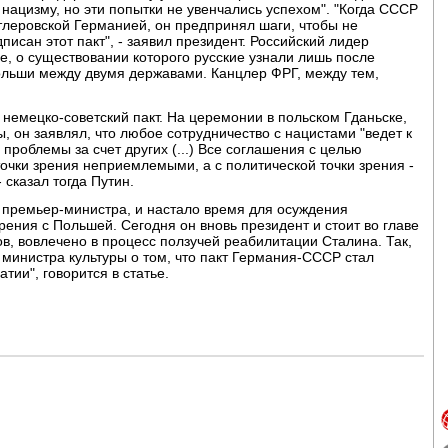
нацизму, но эти попытки не увенчались успехом". "Когда СССР
итлеровской Германией, он предпринял шаги, чтобы не
писан этот пакт", - заявил президент. Российский лидер
е, о существовании которого русские узнали лишь после
льши между двумя державами. Канцлер ФРГ, между тем,
немецко-советский пакт. На церемонии в польском Гданьске,
 он заявлял, что любое сотрудничество с нацистами "ведет к
 проблемы за счет других (...) Все соглашения с целью
очки зрения неприемлемыми, а с политической точки зрения -
сказал тогда Путин.
 премьер-министра, и настало время для осуждения
ения с Польшей. Сегодня он вновь президент и стоит во главе
ков, вовлечено в процесс ползучей реабилитации Сталина. Так,
министра культуры о том, что пакт Германия-СССР стал
ии", говорится в статье.