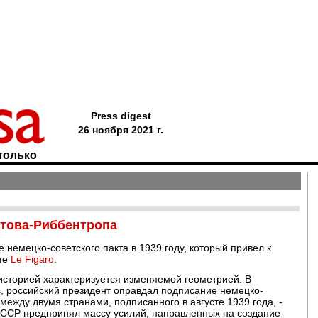
Press digest
26 ноября 2021 г.
только
отова-Риббентропа
немецко-советского пакта в 1939 году, который привел к
ете
Le Figaro
.
сторией характеризуется изменяемой геометрией. В
ь, российский президент оправдал подписание немецко-
 между двумя странами, подписанного в августе 1939 года, -
о СССР предпринял массу усилий, направленных на создание