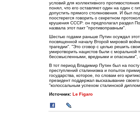
условий для коллективного противостояния 
понял, что его оставляют один на один с г
допустить прямого столкновения. И был под
поостерегся говорить о секретном протокол
крушения СССР: он предполагал раздел По
назвала этот пакт "противоправным".
Шестью годами раньше Путин осуждал этот 
посвященной началу Второй мировой войны,
трагедии". "Это сговор с целью решить свои
умиротворить нацистов были с моральной т
бессмысленными, вредными и опасными", - 
В тот период Владимир Путин был на посту
преступлений сталинизма и попыток примир
государства, которое, по словам его крити
президент поддержал высказывание своего 
"колоссальным успехом сталинской дипломат
Источник:
Le Figaro