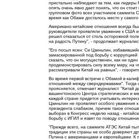
пристально наблюдают за тем, как лидеры 
опять очень явно дает понять, что он стоит
групповом фото всех участников саммита С
время как Обаме досталось место у самого
Американо-китайские отношения всегда бы
руководители проявляли уважение к США и
решил отказаться от столь осторожной поли
на радость Путину", - продолжает журналис
"Его посыл ясен: Си Цзиньпин, избавивший
замаскированной под борьбу с коррупцией 
сказать, что он могущественен, как ни оди
продемонстрировать силу всему миру, на ч
рассматривали Китай на равных", - говоритс
Во время первой встречи с Обамой в кали
отношений между сверхдержавами". Тогда о
проясняется, отмечает журналист. "Китай д
вашингтонского Центра стратегических и 
каждой стране придется учитывать интересы
Цзиньпин не проявляет особого уважения к
президента слабаком, причем такое отнош
выборах в Конгресс неделю назад - китайс
борьбу с ИГИЛ и язвят по поводу отношения
"Прежде всего, на саммите АТЭС Китай пыт
традиции эти страны не особо доверяют дру
Путина с американцами и европейцами. К п