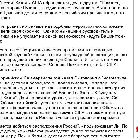
России, Китая и США обращаются друг с другом. "И китаец
 на стороне Путина", - подчеркивает журналист. В частности, на
и Цзиньпин держится рядом с российским президентом, в то
 края.
ли трудны, но раньше на подобных мероприятиях китайские
 вели себя скромно. "Однако нынешний руководитель КНР
тики и не упускает ни одной возможности надуть Вашингтон -
т.
ся от всех внутриполитических противников с помощью
самой крупной чистки со времен культурной революции, хочет
н его предшественник после Дэн Сяопина. И теперь он хочет
то не отваживался даже Сяопин. Пекин хочет, чтобы США
я в статье.
форнийском Саммервилле год назад Си говорил о "новом типе
н не детализировал, что он подразумевал, но теперь все
олжен находиться в центре, - так интерпретировал эксперт из
международных исследований Бонни Глейзер. - В будущем
 Китая". Да и на личном уровне, как говорится далее, Си
 Обаме: китайский руководитель считает американского
ение сформировалось у него не после поражения Обамы на
кие масс-медиа уже давно критикуют США за некомпетентную
 западных стран к России в условиях украинского кризиса.
ается добиться расположения России", - подытоживает Ли. По
г другу, но китайское руководство умело пользуется спором
римеру, Пекин больше десяти лет безрезультатно пытался