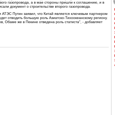
вого газопровода, а в мае стороны пришли к соглашению, и в
сали документ о строительстве второго газопровода.
ми АТЭС Путин заявил, что Китай является ключевым партнером
будет отводить большую роль Азиатско-Тихоокеанскому региону.
в, Обаме же в Пекине отведена роль статиста", - добавляет