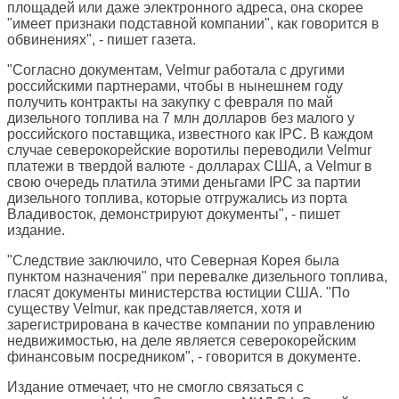
площадей или даже электронного адреса, она скорее
"имеет признаки подставной компании", как говорится в
обвинениях", - пишет газета.
"Согласно документам, Velmur работала с другими
российскими партнерами, чтобы в нынешнем году
получить контракты на закупку с февраля по май
дизельного топлива на 7 млн долларов без малого у
российского поставщика, известного как IPC. В каждом
случае северокорейские воротилы переводили Velmur
платежи в твердой валюте - долларах США, а Velmur в
свою очередь платила этими деньгами IPC за партии
дизельного топлива, которые отгружались из порта
Владивосток, демонстрируют документы", - пишет
издание.
"Следствие заключило, что Северная Корея была
пунктом назначения" при перевалке дизельного топлива,
гласят документы министерства юстиции США. "По
существу Velmur, как представляется, хотя и
зарегистрирована в качестве компании по управлению
недвижимостью, на деле является северокорейским
финансовым посредником", - говорится в документе.
Издание отмечает, что не смогло связаться с