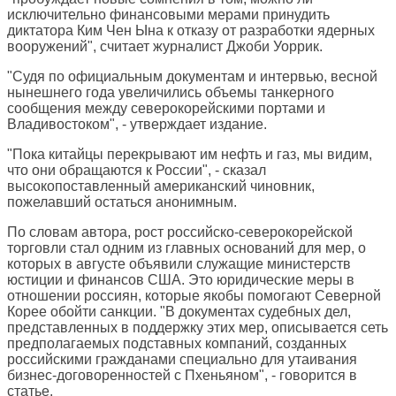
исключительно финансовыми мерами принудить
диктатора Ким Чен Ына к отказу от разработки ядерных
вооружений", считает журналист Джоби Уоррик.
"Судя по официальным документам и интервью, весной
нынешнего года увеличились объемы танкерного
сообщения между северокорейскими портами и
Владивостоком", - утверждает издание.
"Пока китайцы перекрывают им нефть и газ, мы видим,
что они обращаются к России", - сказал
высокопоставленный американский чиновник,
пожелавший остаться анонимным.
По словам автора, рост российско-северокорейской
торговли стал одним из главных оснований для мер, о
которых в августе объявили служащие министерств
юстиции и финансов США. Это юридические меры в
отношении россиян, которые якобы помогают Северной
Корее обойти санкции. "В документах судебных дел,
представленных в поддержку этих мер, описывается сеть
предполагаемых подставных компаний, созданных
российскими гражданами специально для утаивания
бизнес-договоренностей с Пхеньяном", - говорится в
статье.