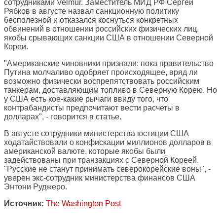
сотрудниками Velmur. Заместитель МИД РФ Сергей
Рябков в августе назвал санкционную политику
бесполезной и отказался коснуться конкретных
обвинений в отношении российских физических лиц,
якобы срывающих санкции США в отношении Северной
Кореи.
"Американские чиновники признали: пока правительство
Путина молчаливо одобряет происходящее, вряд ли
возможно физически воспрепятствовать российским
танкерам, доставляющим топливо в Северную Корею. Но
у США есть кое-какие рычаги ввиду того, что
контрабандисты предпочитают вести расчеты в
долларах", - говорится в статье.
В августе сотрудники министерства юстиции США
ходатайствовали о конфискации миллионов долларов в
американской валюте, которые якобы были
задействованы при транзакциях с Северной Кореей.
"Русские не станут принимать северокорейские воны", -
уверен экс-сотрудник министерства финансов США
Энтони Руджеро.
Источник:
The Washington Post