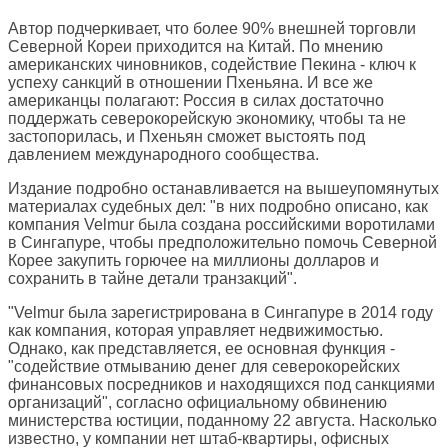
Автор подчеркивает, что более 90% внешней торговли
Северной Кореи приходится на Китай. По мнению
американских чиновников, содействие Пекина - ключ к
успеху санкций в отношении Пхеньяна. И все же
американцы полагают: Россия в силах достаточно
поддержать северокорейскую экономику, чтобы та не
застопорилась, и Пхеньян сможет выстоять под
давлением международного сообщества.
Издание подробно останавливается на вышеупомянутых
материалах судебных дел: "в них подробно описано, как
компания Velmur была создана российскими воротилами
в Сингапуре, чтобы предположительно помочь Северной
Корее закупить горючее на миллионы долларов и
сохранить в тайне детали транзакций".
"Velmur была зарегистрирована в Сингапуре в 2014 году
как компания, которая управляет недвижимостью.
Однако, как представляется, ее основная функция -
"содействие отмыванию денег для северокорейских
финансовых посредников и находящихся под санкциями
организаций", согласно официальному обвинению
министерства юстиции, поданному 22 августа. Насколько
известно, у компании нет штаб-квартиры, офисных