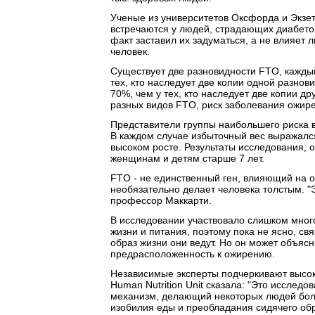
Ученые из университетов Оксфорда и Экзе
встречаются у людей, страдающих диабетом
факт заставил их задуматься, а не влияет
человек.
Существует две разновидности FTO, каждый
тех, кто наследует две копии одной разно
70%, чем у тех, кто наследует две копии 
разных видов FTO, риск заболевания ожир
Представители группы наибольшего риска вес
В каждом случае избыточный вес выражалс
высоком росте. Результаты исследования, 
женщинам и детям старше 7 лет.
FTO - не единственный ген, влияющий на 
необязательно делает человека толстым. "Э
профессор Маккарти.
В исследовании участвовало слишком мног
жизни и питания, поэтому пока не ясно, св
образ жизни они ведут. Но он может объяс
предрасположенность к ожирению.
Независимые эксперты подчеркивают высо
Human Nutrition Unit сказала: "Это исслед
механизм, делающий некоторых людей бол
изобилия еды и преобладания сидячего обр