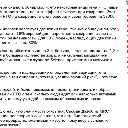
тера сначала обнаружили, что некоторые виды гена FTO чаще
 второго типа, но этот эффект исчезает при ожирении. Этот
 ли FTO на ожирение, и они проверили свою теорию на 37000
 человек наследует две копии гена. Ученые обнаружили, что у
видности - 16% европейцев - вероятность ожирения выше на
другой разновидности. Для 50% людей, наследующих две копии
ением выше на 30%.
ят приблизительно на 3 кг больше, среднего риска - на 1,2 кг.
я в большем количестве жира, а не сильных мышцах или
опубликованные в журнале Science, применимы к мужчинам,
ожирение, и наследование определенной вариации гена
то не ген ожирения, это ген, увеличивающий риск", - отметил
о людей, и было невозможно проконтролировать их образ
язан ли FTO с тем, сколько люди едят или насколько активный
нить, почему у людей со схожим образом жизни разная
кую научную значимость открытия. Сьюзан Джебб из MRC
ование неоспоримо доказывает, что есть биологический
ее предрасположенными к избыточному весу в условиях
аза жизни".