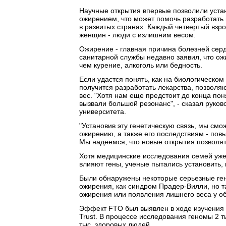
Научные открытия впервые позволили уста
ожирением, что может помочь разработать
в развитых странах. Каждый четвертый взр
женщин - люди с излишним весом.
Ожирение - главная причина болезней серд
санитарной службы недавно заявил, что ож
чем курение, алкоголь или бедность.
Если удастся понять, как на биологическом
получится разработать лекарства, позволя
вес. "Хотя нам еще предстоит до конца пон
вызвали большой резонанс", - сказал руко
университета.
"Установив эту генетическую связь, мы см
ожирению, а также его последствиям - по
Мы надеемся, что новые открытия позволят
Хотя медицинские исследования семей уже 
влияют гены, ученые пытались установить, 
Были обнаружены некоторые серьезные ген
ожирения, как синдром Прадер-Вилли, но т
ожирения или появления лишнего веса у о
Эффект FTO был выявлен в ходе изучения 
Trust. В процессе исследования геномы 2 т
тыс. здоровых людей.