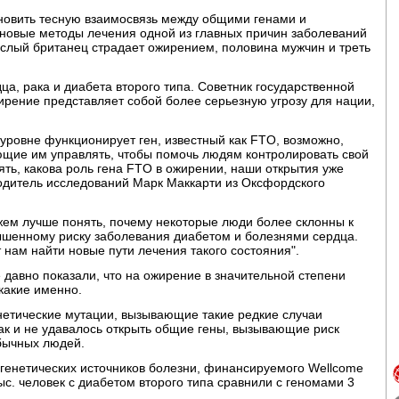
новить тесную взаимосвязь между общими генами и
 новые методы лечения одной из главных причин заболеваний
ослый британец страдает ожирением, половина мужчин и треть
ца, рака и диабета второго типа. Советник государственной
ирение представляет собой более серьезную угрозу для нации,
 уровне функционирует ген, известный как FTO, возможно,
ющие им управлять, чтобы помочь людям контролировать свой
ять, какова роль гена FTO в ожирении, наши открытия уже
водитель исследований Марк Маккарти из Оксфордского
ожем лучше понять, почему некоторые люди более склонны к
вышенному риску заболевания диабетом и болезнями сердца.
 нам найти новые пути лечения такого состояния".
давно показали, что на ожирение в значительной степени
какие именно.
етические мутации, вызывающие такие редкие случаи
ак и не удавалось открыть общие гены, вызывающие риск
бычных людей.
генетических источников болезни, финансируемого Wellcome
ыс. человек с диабетом второго типа сравнили с геномами 3