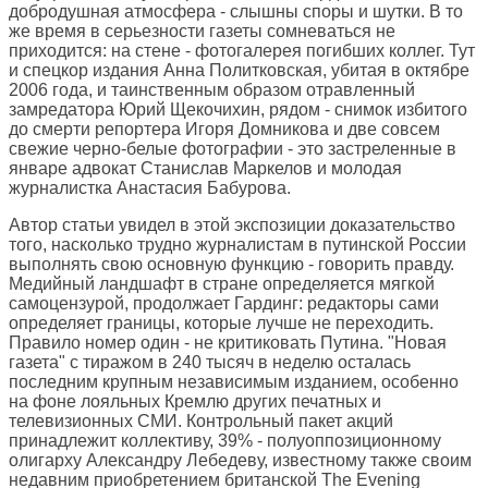
добродушная атмосфера - слышны споры и шутки. В то
же время в серьезности газеты сомневаться не
приходится: на стене - фотогалерея погибших коллег. Тут
и спецкор издания Анна Политковская, убитая в октябре
2006 года, и таинственным образом отравленный
замредатора Юрий Щекочихин, рядом - снимок избитого
до смерти репортера Игоря Домникова и две совсем
свежие черно-белые фотографии - это застреленные в
январе адвокат Станислав Маркелов и молодая
журналистка Анастасия Бабурова.
Автор статьи увидел в этой экспозиции доказательство
того, насколько трудно журналистам в путинской России
выполнять свою основную функцию - говорить правду.
Медийный ландшафт в стране определяется мягкой
самоцензурой, продолжает Гардинг: редакторы сами
определяет границы, которые лучше не переходить.
Правило номер один - не критиковать Путина. "Новая
газета" с тиражом в 240 тысяч в неделю осталась
последним крупным независимым изданием, особенно
на фоне лояльных Кремлю других печатных и
телевизионных СМИ. Контрольный пакет акций
принадлежит коллективу, 39% - полуоппозиционному
олигарху Александру Лебедеву, известному также своим
недавним приобретением британской The Evening