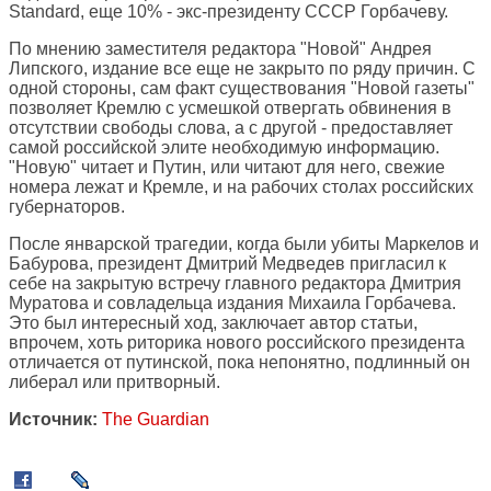
Standard, еще 10% - экс-президенту СССР Горбачеву.
По мнению заместителя редактора "Новой" Андрея
Липского, издание все еще не закрыто по ряду причин. С
одной стороны, сам факт существования "Новой газеты"
позволяет Кремлю с усмешкой отвергать обвинения в
отсутствии свободы слова, а с другой - предоставляет
самой российской элите необходимую информацию.
"Новую" читает и Путин, или читают для него, свежие
номера лежат и Кремле, и на рабочих столах российских
губернаторов.
После январской трагедии, когда были убиты Маркелов и
Бабурова, президент Дмитрий Медведев пригласил к
себе на закрытую встречу главного редактора Дмитрия
Муратова и совладельца издания Михаила Горбачева.
Это был интересный ход, заключает автор статьи,
впрочем, хоть риторика нового российского президента
отличается от путинской, пока непонятно, подлинный он
либерал или притворный.
Источник:
The Guardian