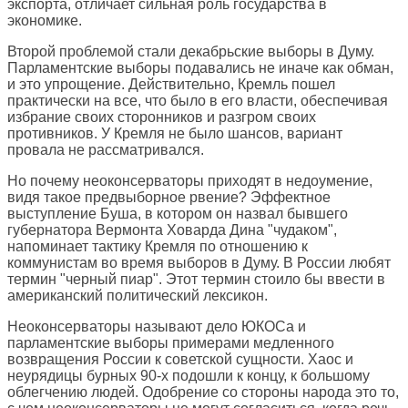
экспорта, отличает сильная роль государства в
экономике.
Второй проблемой стали декабрьские выборы в Думу.
Парламентские выборы подавались не иначе как обман,
и это упрощение. Действительно, Кремль пошел
практически на все, что было в его власти, обеспечивая
избрание своих сторонников и разгром своих
противников. У Кремля не было шансов, вариант
провала не рассматривался.
Но почему неоконсерваторы приходят в недоумение,
видя такое предвыборное рвение? Эффектное
выступление Буша, в котором он назвал бывшего
губернатора Вермонта Ховарда Дина "чудаком",
напоминает тактику Кремля по отношению к
коммунистам во время выборов в Думу. В России любят
термин "черный пиар". Этот термин стоило бы ввести в
американский политический лексикон.
Неоконсерваторы называют дело ЮКОСа и
парламентские выборы примерами медленного
возвращения России к советской сущности. Хаос и
неурядицы бурных 90-х подошли к концу, к большому
облегчению людей. Одобрение со стороны народа это то,