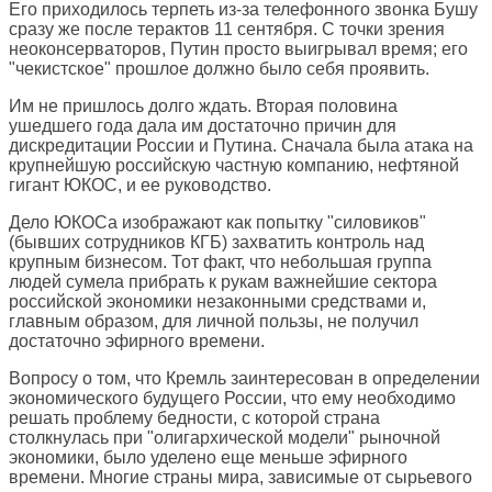
Его приходилось терпеть из-за телефонного звонка Бушу
сразу же после терактов 11 сентября. С точки зрения
неоконсерваторов, Путин просто выигрывал время; его
"чекистское" прошлое должно было себя проявить.
Им не пришлось долго ждать. Вторая половина
ушедшего года дала им достаточно причин для
дискредитации России и Путина. Сначала была атака на
крупнейшую российскую частную компанию, нефтяной
гигант ЮКОС, и ее руководство.
Дело ЮКОСа изображают как попытку "силовиков"
(бывших сотрудников КГБ) захватить контроль над
крупным бизнесом. Тот факт, что небольшая группа
людей сумела прибрать к рукам важнейшие сектора
российской экономики незаконными средствами и,
главным образом, для личной пользы, не получил
достаточно эфирного времени.
Вопросу о том, что Кремль заинтересован в определении
экономического будущего России, что ему необходимо
решать проблему бедности, с которой страна
столкнулась при "олигархической модели" рыночной
экономики, было уделено еще меньше эфирного
времени. Многие страны мира, зависимые от сырьевого