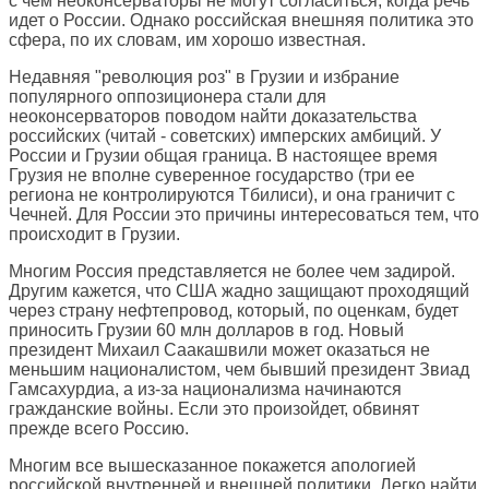
с чем неоконсерваторы не могут согласиться, когда речь
идет о России. Однако российская внешняя политика это
сфера, по их словам, им хорошо известная.
Недавняя "революция роз" в Грузии и избрание
популярного оппозиционера стали для
неоконсерваторов поводом найти доказательства
российских (читай - советских) имперских амбиций. У
России и Грузии общая граница. В настоящее время
Грузия не вполне суверенное государство (три ее
региона не контролируются Тбилиси), и она граничит с
Чечней. Для России это причины интересоваться тем, что
происходит в Грузии.
Многим Россия представляется не более чем задирой.
Другим кажется, что США жадно защищают проходящий
через страну нефтепровод, который, по оценкам, будет
приносить Грузии 60 млн долларов в год. Новый
президент Михаил Саакашвили может оказаться не
меньшим националистом, чем бывший президент Звиад
Гамсахурдиа, а из-за национализма начинаются
гражданские войны. Если это произойдет, обвинят
прежде всего Россию.
Многим все вышесказанное покажется апологией
российской внутренней и внешней политики. Легко найти