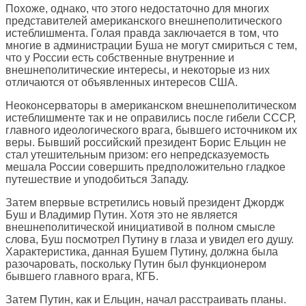
Похоже, однако, что этого недостаточно для многих
представителей американского внешнеполитического
истеблишмента. Голая правда заключается в том, что
многие в администрации Буша не могут смириться с тем,
что у России есть собственные внутренние и
внешнеполитические интересы, и некоторые из них
отличаются от объявленных интересов США.
Неоконсерваторы в американском внешнеполитическом
истеблишменте так и не оправились после гибели СССР,
главного идеологического врага, бывшего источником их
веры. Бывший российский президент Борис Ельцин не
стал утешительным призом: его непредсказуемость
мешала России совершить предположительно гладкое
путешествие и уподобиться Западу.
Затем впервые встретились новый президент Джордж
Буш и Владимир Путин. Хотя это не является
внешнеполитической инициативой в полном смысле
слова, Буш посмотрел Путину в глаза и увидел его душу.
Характеристика, данная Бушем Путину, должна была
разочаровать, поскольку Путин был функционером
бывшего главного врага, КГБ.
Затем Путин, как и Ельцин, начал расстраивать планы.