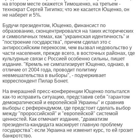
на втором месте окажется Тимошенко, на третьем -
технократ Сергей Тигипко; что же касается Ющенко, он
не наберет и 5%.
Будучи президентом, Ющенко, финансист по
образованию, сконцентрировался на таких исторических
и символичных темах, как "украинская идентичность" и
"построение государства", причем сделал это с
антироссийским перекосом, чем вызвал недовольство у
части населения, прежде всего, в восточных районах, где
культурные связи с Россией особенно сильны, пишет
издание. "Кремль не симпатизирует Ющенко, однако, в
отличие от 2004 года, проводит политику
невмешательства в выборы", - подчеркивает
корреспондент Пилар Бонет.
На вчерашней пресс-конференции Ющенко попытался
как-то исправить ситуацию, представив себя "гарантом
демократической и европейской Украины" и сравнив
выборы с референдумом, где предстоит сделать выбор
между "пророссийской" и "европейской" системой
ценностей. Как отмечает издание, "драматизм
президента-кандидата маскирует главную проблему
государства": если Украина не изменит курс, то ей грозит
банкротство.