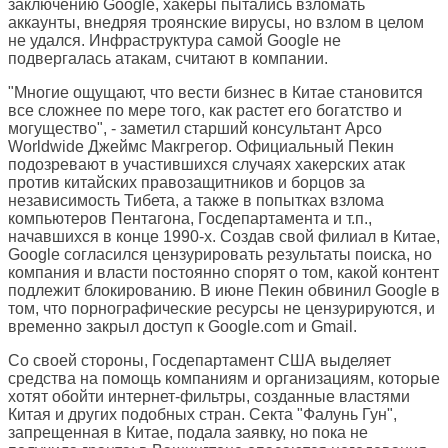
заключению Google, хакеры пытались взломать
аккаунты, внедряя троянские вирусы, но взлом в целом
не удался. Инфраструктура самой Google не
подвергалась атакам, считают в компании.
"Многие ощущают, что вести бизнес в Китае становится
все сложнее по мере того, как растет его богатство и
могущество", - заметил старший консультант Apco
Worldwide Джеймс Макгрегор. Официальный Пекин
подозревают в участившихся случаях хакерских атак
против китайских правозащитников и борцов за
независимость Тибета, а также в попытках взлома
компьютеров Пентагона, Госдепартамента и т.п.,
начавшихся в конце 1990-х. Создав свой филиал в Китае,
Google согласился цензурировать результаты поиска, но
компания и власти постоянно спорят о том, какой контент
подлежит блокированию. В июне Пекин обвинил Google в
том, что порнографические ресурсы не цензурируются, и
временно закрыл доступ к Google.com и Gmail.
Со своей стороны, Госдепартамент США выделяет
средства на помощь компаниям и организациям, которые
хотят обойти интернет-фильтры, созданные властями
Китая и других подобных стран. Секта "Фалунь Гун",
запрещенная в Китае, подала заявку, но пока не