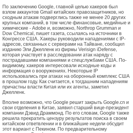
По заключению Google, главной целью хакеров был
взлом аккаунтов Gmail китайских правозащитников, но
сходным атакам подверглись также не менее 20 других
крупных компаний, в том числе финансовые, медийные и
химические - Adobe и, возможно, Northrop Grumman и
Dow Chemical, пишет газета, ссылаясь на источники в
Конгрессе США. Хакеры руководили нападениями с IP-
адресов, связанных с серверами на Тайване, сообщил
изданию Эли Джелленк из фирмы Verisign iDefense,
которая участвует в расследовании атак наряду с
пострадавшими компаниями и спецслужбами США. По-
видимому, хакеров интересовали исходные коды и
информация о вооружениях. Некоторые IP
использовались при атаках на оборонный комплекс США
в прошлом году. Как считается, к тогдашним нападениям
причастны власти Китая или их агенты, заметил
Джелленк.
Вполне возможно, что Google решит закрыть Google.cn и
свои отделения в Китае, заявил старший вице-президент
компании Дэвид Драммонд. По его словам, Google также
решила прекратить цензуру результатов поиска в своем
китайском ответвлении и в ближайшие недели обсудит
этот вариант с Пекином. По предварительному