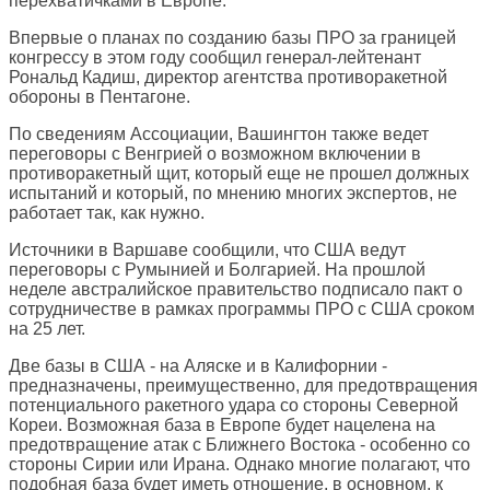
перехватичками в Европе.
Впервые о планах по созданию базы ПРО за границей
конгрессу в этом году сообщил генерал-лейтенант
Рональд Кадиш, директор агентства противоракетной
обороны в Пентагоне.
По сведениям Ассоциации, Вашингтон также ведет
переговоры с Венгрией о возможном включении в
противоракетный щит, который еще не прошел должных
испытаний и который, по мнению многих экспертов, не
работает так, как нужно.
Источники в Варшаве сообщили, что США ведут
переговоры с Румынией и Болгарией. На прошлой
неделе австралийское правительство подписало пакт о
сотрудничестве в рамках программы ПРО с США сроком
на 25 лет.
Две базы в США - на Аляске и в Калифорнии -
предназначены, преимущественно, для предотвращения
потенциального ракетного удара со стороны Северной
Кореи. Возможная база в Европе будет нацелена на
предотвращение атак с Ближнего Востока - особенно со
стороны Сирии или Ирана. Однако многие полагают, что
подобная база будет иметь отношение, в основном, к