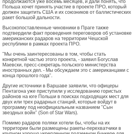
продолжаются уже восемь месяцев, и дали понять, что
Польша хочет принять участие в проекте ПРО, который
должен защитить США и их союзников от баллистических
ракет большой дальности.
Высокопоставленные чиновники в Праге также
подтвердили факт проведения переговоров об установке
американских радаров на территории Чешской
республики в рамках проекта ПРО.
"Мы очень заинтересованы в том, чтобы стать
конкретной частью этого проекта, - заявил Богуслав
Маевски, пресс-секретарь польского министерства
иностранных дел. - Мы обсуждаем это с американцами с
конца прошлого года".
Другие источники в Варшаве заявили, что офицеры
Пентагона уже приступили у исследованию гористых
районов на юге Польши в поисках подходящих мест для
двух или трех радарных станций, которые войдут в
программу под неофициальным названием "Сын
звездных войн" (Son of Star Wars).
Помимо радаров поляки хотели бы, чтобы на их
территории были размещены ракеты-перехватчики в
крупном хорошо укрепленном подземном бункере для