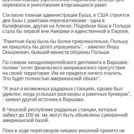
перехвата и уничтожения вторгающихся ракет.
Согласно планам администрации Буша, в США строятся
две базы с ракетами-перехватчиками - одна в
Калифорнии, другая на Аляске. Подобная база в Польше
стала бы первой вне Америки и единственной в Европе.
"Ракетная база была бы более привлекательна. Польшу
не пришлось бы долго упрашивать", - заметил Януш
Онышкевич, бывший министр обороны Польши.
По словам западноевропейского дипломата в Варшаве,
поляки "хотят физического американского присутствия
на своей территории. Им не придется ничего платить.
Это будет полностью американский объект".
"Я знал о возможных радарных станциях, однако был
удивлен, когда услышал разговоры о ракетных бункерах",
- заявил другой источник в Варшаве.
В Чешской республике радарные станции, которые
займут до 100 кв. км, могут быть объявлены суверенной
американской базой.
Пока в ходе переговоров никаких решений принято не