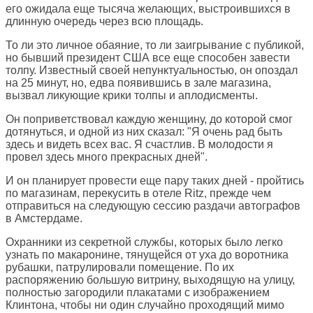
его ожидала еще тысяча желающих, выстроившихся в
длинную очередь через всю площадь.
То ли это личное обаяние, то ли заигрывание с публикой,
но бывший президент США все еще способен завести
толпу. Известный своей непунктуальностью, он опоздал
на 25 минут, но, едва появившись в зале магазина,
вызвал ликующие крики толпы и аплодисменты.
Он поприветствовал каждую женщину, до которой смог
дотянуться, и одной из них сказал: "Я очень рад быть
здесь и видеть всех вас. Я счастлив. В молодости я
провел здесь много прекрасных дней".
И он планирует провести еще пару таких дней - пройтись
по магазинам, перекусить в отеле Ritz, прежде чем
отправиться на следующую сессию раздачи автографов
в Амстердаме.
Охранники из секретной службы, которых было легко
узнать по макаронине, тянущейся от уха до воротника
рубашки, патрулировали помещение. По их
распоряжению большую витрину, выходящую на улицу,
полностью загородили плакатами с изображением
Клинтона, чтобы ни один случайно проходящий мимо