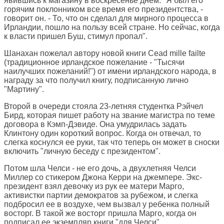
явившись к магазину в воскресенье днем. "Я был его
горячим поклонником все время его президентства, -
говорит он. - То, что он сделал для мирного процесса в
Ирландии, пошло на пользу всей стране. Но сейчас, когда
к власти пришел Буш, стимул пропал".
Шанахан пожелал автору новой книги Cead mille failte
(традиционное ирландское пожелание - "Тысячи
наилучших пожеланий!") от имени ирландского народа, в
награду за что получил книгу, подписанную лично
"Мартину".
Второй в очереди стояла 23-летняя студентка Рэйчел
Бирд, которая пишет работу на звание магистра по теме
договора в Кэмп-Дэвиде. Она умудрилась задать
Клинтону один короткий вопрос. Когда он отвечал, то
слегка коснулся ее руки, так что теперь он может в сноски
включить "личную беседу с президентом".
Потом шла Челси - не его дочь, а двухлетняя Челси
Миллер со стикером Джона Керри на джемпере. Экс-
президент взял девочку из рук ее матери Марго,
активистки партии демократов за рубежом, и слегка
подбросил ее в воздухе, чем вызвал у ребенка полный
восторг. В такой же восторг пришла Марго, когда он
подписал ее экземпляр книги "для Челси".