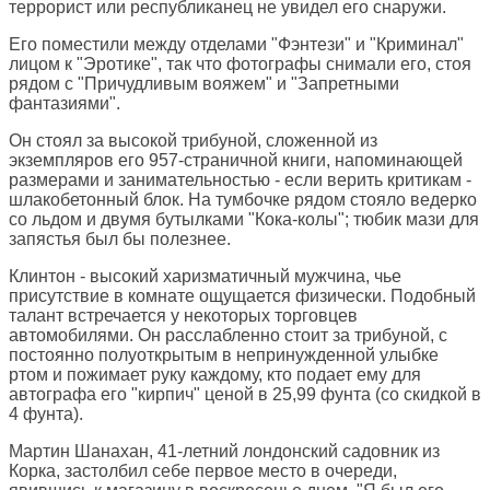
террорист или республиканец не увидел его снаружи.
Его поместили между отделами "Фэнтези" и "Криминал"
лицом к "Эротике", так что фотографы снимали его, стоя
рядом с "Причудливым вояжем" и "Запретными
фантазиями".
Он стоял за высокой трибуной, сложенной из
экземпляров его 957-страничной книги, напоминающей
размерами и занимательностью - если верить критикам -
шлакобетонный блок. На тумбочке рядом стояло ведерко
со льдом и двумя бутылками "Кока-колы"; тюбик мази для
запястья был бы полезнее.
Клинтон - высокий харизматичный мужчина, чье
присутствие в комнате ощущается физически. Подобный
талант встречается у некоторых торговцев
автомобилями. Он расслабленно стоит за трибуной, с
постоянно полуоткрытым в непринужденной улыбке
ртом и пожимает руку каждому, кто подает ему для
автографа его "кирпич" ценой в 25,99 фунта (со скидкой в
4 фунта).
Мартин Шанахан, 41-летний лондонский садовник из
Корка, застолбил себе первое место в очереди,