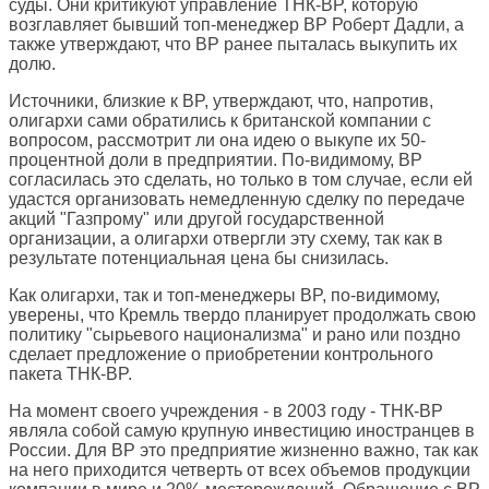
суды. Они критикуют управление ТНК-BP, которую
возглавляет бывший топ-менеджер BP Роберт Дадли, а
также утверждают, что BP ранее пыталась выкупить их
долю.
Источники, близкие к BP, утверждают, что, напротив,
олигархи сами обратились к британской компании с
вопросом, рассмотрит ли она идею о выкупе их 50-
процентной доли в предприятии. По-видимому, BP
согласилась это сделать, но только в том случае, если ей
удастся организовать немедленную сделку по передаче
акций "Газпрому" или другой государственной
организации, а олигархи отвергли эту схему, так как в
результате потенциальная цена бы снизилась.
Как олигархи, так и топ-менеджеры BP, по-видимому,
уверены, что Кремль твердо планирует продолжать свою
политику "сырьевого национализма" и рано или поздно
сделает предложение о приобретении контрольного
пакета ТНК-BP.
На момент своего учреждения - в 2003 году - ТНК-BP
являла собой самую крупную инвестицию иностранцев в
России. Для BP это предприятие жизненно важно, так как
на него приходится четверть от всех объемов продукции