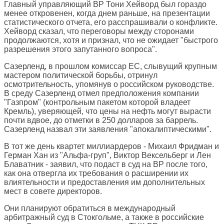
Главный управляющий BP Тони Хейворд был гораздо
менее откровенен, когда днем раньше, на презентации
статистического отчета, его расспрашивали о конфликте.
Хейворд сказал, что переговоры между сторонами
продолжаются, хотя и признал, что не ожидает "быстрого
разрешения этого запутанного вопроса".
Сазерленд, в прошлом комиссар ЕС, слывущий крупным
мастером политической борьбы, отринул
осмотрительность, упомянув о российском руководстве.
В среду Сазерленд отмел предположения компании
"Газпром" (контрольным пакетом которой владеет
Кремль), уверяющей, что цены на нефть могут вырасти
почти вдвое, до отметки в 250 долларов за баррель.
Сазерленд назвал эти заявления "апокалиптическими".
В тот же день квартет миллиардеров - Михаил Фридман и
Герман Хан из "Альфа-груп", Виктор Вексельберг и Лен
Блаватник - заявил, что подаст в суд на BP после того,
как она отвергла их требования о расширении их
влиятельности и предоставления им дополнительных
мест в совете директоров.
Они планируют обратиться в международный
арбитражный суд в Стокгольме, а также в российские