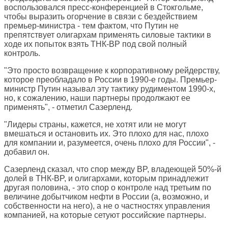
воспользовался пресс-конференцией в Стокгольме,
чтобы выразить огорчение в связи с бездействием
премьер-министра - тем фактом, что Путин не
препятствует олигархам применять силовые тактики в
ходе их попыток взять ТНК-BP под свой полный
контроль.
"Это просто возвращение к корпоративному рейдерству,
которое преобладало в России в 1990-е годы. Премьер-
министр Путин называл эту тактику рудиментом 1990-х,
но, к сожалению, наши партнеры продолжают ее
применять", - отметил Сазерленд.
"Лидеры страны, кажется, не хотят или не могут
вмешаться и остановить их. Это плохо для нас, плохо
для компании и, разумеется, очень плохо для России", -
добавил он.
Сазерленд сказал, что спор между BP, владеющей 50%-й
долей в ТНК-BP, и олигархами, которым принадлежит
другая половина, - это спор о контроле над третьим по
величине добытчиком нефти в России (а, возможно, и
собственности на него), а не о частностях управления
компанией, на которые сетуют российские партнеры.