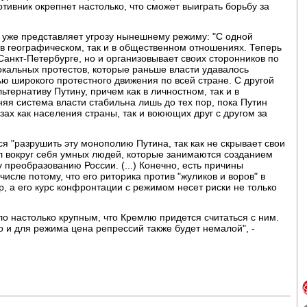
отивник окрепнет настолько, что сможет выиграть борьбу за
, уже представляет угрозу нынешнему режиму: "С одной
 в географическом, так и в общественном отношениях. Теперь
Санкт-Петербурге, но и организовывает своих сторонников по
окальных протестов, которые раньше власти удавалось
тью широкого протестного движения по всей стране. С другой
тернативу Путину, причем как в личностном, так и в
я система власти стабильна лишь до тех пор, пока Путин
зах как населения страны, так и воюющих друг с другом за
ся "разрушить эту монополию Путина, так как не скрывает свои
л вокруг себя умных людей, которые занимаются созданием
преобразованию России. (...) Конечно, есть причины
числе потому, что его риторика против "жуликов и воров" в
, а его курс конфронтации с режимом несет риски не только
ло настолько крупным, что Кремлю придется считаться с ним.
о и для режима цена репрессий также будет немалой", -