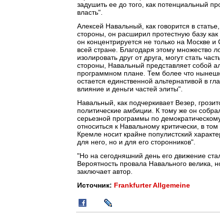
задушить ее до того, как потенциальный пр
власть".
Алексей Навальный, как говорится в статье
стороны, он расширил протестную базу как
он концентрируется не только на Москве и 
всей стране. Благодаря этому множество л
изолировать друг от друга, могут стать час
стороны, Навальный представляет собой аль
программном плане. Тем более что нынешня
остается единственной альтернативой в гла
влияние и деньги частей элиты".
Навальный, как подчеркивает Везер, грозит
политические амбиции. К тому же он собра
серьезной программы по демократическому 
относиться к Навальному критически, в том 
Кремле носит крайне популистский характер
для него, но и для его сторонников".
"Но на сегодняшний день его движение ста
Вероятность провала Навального велика, н
заключает автор.
Источник:
Frankfurter Allgemeine