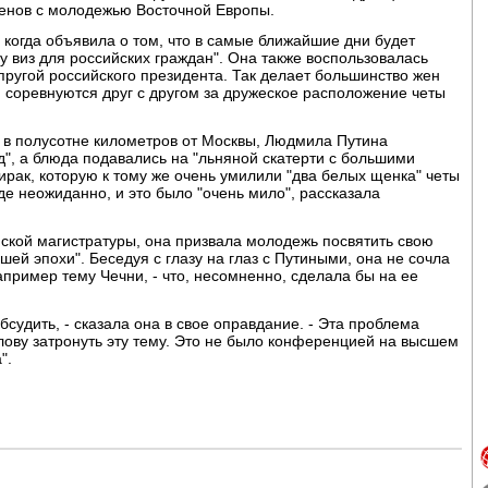
менов с молодежью Восточной Европы.
когда объявила о том, что в самые ближайшие дни будет
у виз для российских граждан". Она также воспользовалась
пругой российского президента. Так делает большинство жен
, соревнуются друг с другом за дружеское расположение четы
 в полусотне километров от Москвы, Людмила Путина
", а блюда подавались на "льняной скатерти с большими
ирак, которую к тому же очень умилили "два белых щенка" четы
е неожиданно, и это было "очень мило", рассказала
ской магистратуры, она призвала молодежь посвятить свою
й эпохи". Беседуя с глазу на глаз с Путиными, она не сочла
апример тему Чечни, - что, несомненно, сделала бы на ее
бсудить, - сказала она в свое оправдание. - Эта проблема
олову затронуть эту тему. Это не было конференцией на высшем
".