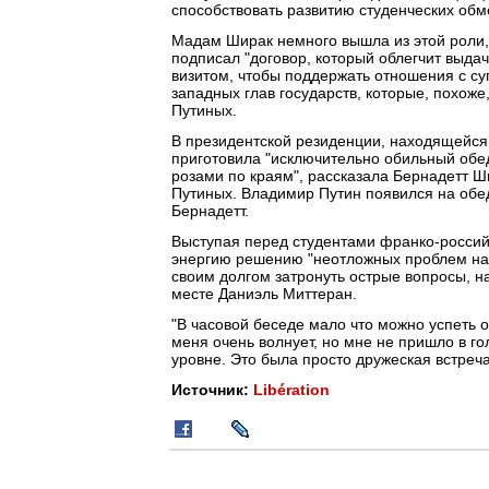
способствовать развитию студенческих об
Мадам Ширак немного вышла из этой роли, 
подписал "договор, который облегчит выдач
визитом, чтобы поддержать отношения с су
западных глав государств, которые, похоже
Путиных.
В президентской резиденции, находящейся
приготовила "исключительно обильный обед
розами по краям", рассказала Бернадетт Ш
Путиных. Владимир Путин появился на обед
Бернадетт.
Выступая перед студентами франко-россий
энергию решению "неотложных проблем наше
своим долгом затронуть острые вопросы, н
месте Даниэль Миттеран.
"В часовой беседе мало что можно успеть о
меня очень волнует, но мне не пришло в г
уровне. Это была просто дружеская встреча
Источник:
Libération