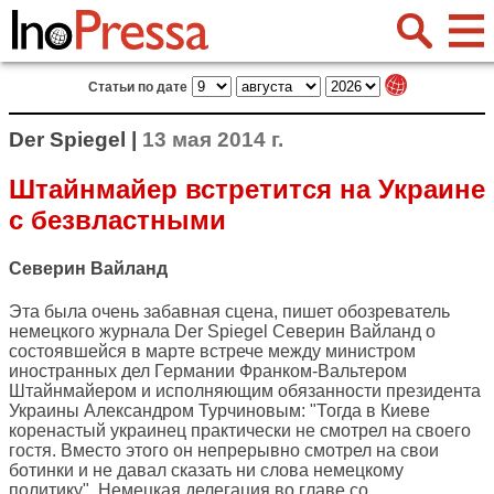
Статьи по дате
Der Spiegel |
13 мая 2014 г.
Штайнмайер встретится на Украине
с безвластными
Северин Вайланд
Эта была очень забавная сцена, пишет обозреватель
немецкого журнала
Der Spiegel
Северин Вайланд о
состоявшейся в марте встрече между министром
иностранных дел Германии Франком-Вальтером
Штайнмайером и исполняющим обязанности президента
Украины Александром Турчиновым: "Тогда в Киеве
коренастый украинец практически не смотрел на своего
гостя. Вместо этого он непрерывно смотрел на свои
ботинки и не давал сказать ни слова немецкому
политику". Немецкая делегация во главе со