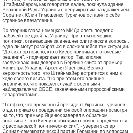
Штайнмайером, как говорится далее, покинула здание
Верховной Рады Украины с неприкрытым раздражением.
Соратник Юлии Тимошенко Турчинов оставил о себе
странное впечатление.
Во вторник глава немецкого МИДа опять поедет с
рабочей поездкой на Украину. При этом немецкие
политики, отвечающие за внешнеполитические вопросы,
едва ли могут разобраться в сложившейся там ситуации.
"До сих пор неясно, кто в Киеве принимает ключевые
решения", - подчеркивает автор. Так, вполне
заслуживающим доверия в Берлине считают премьер-
министра Украины Арсения Яценюка. Велика
вероятность того, что Штайнмайер встретится с ним в
ходе своего визита. "Но при этом его влияние
ограничено, что показал случай с военными
наблюдателями ОБСЕ, захваченными пророссийскими
сепаратистами".
"Тот факт, что временный президент Украины Турчинов
отдал приказ о проведении силовой операции несмотря
на то, что премьер Яценюк заверял в обратном,
показывает, что Киеву необходимо срочно определиться
с расстановкой политических сил", - уверен эксперт
Социал-демократической партии Германии по вопросам