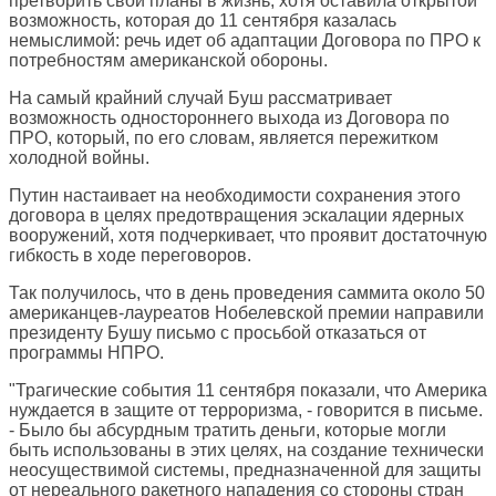
претворить свои планы в жизнь, хотя оставила открытой
возможность, которая до 11 сентября казалась
немыслимой: речь идет об адаптации Договора по ПРО к
потребностям американской обороны.
На самый крайний случай Буш рассматривает
возможность одностороннего выхода из Договора по
ПРО, который, по его словам, является пережитком
холодной войны.
Путин настаивает на необходимости сохранения этого
договора в целях предотвращения эскалации ядерных
вооружений, хотя подчеркивает, что проявит достаточную
гибкость в ходе переговоров.
Так получилось, что в день проведения саммита около 50
американцев-лауреатов Нобелевской премии направили
президенту Бушу письмо с просьбой отказаться от
программы НПРО.
"Трагические события 11 сентября показали, что Америка
нуждается в защите от терроризма, - говорится в письме.
- Было бы абсурдным тратить деньги, которые могли
быть использованы в этих целях, на создание технически
неосуществимой системы, предназначенной для защиты
от нереального ракетного нападения со стороны стран