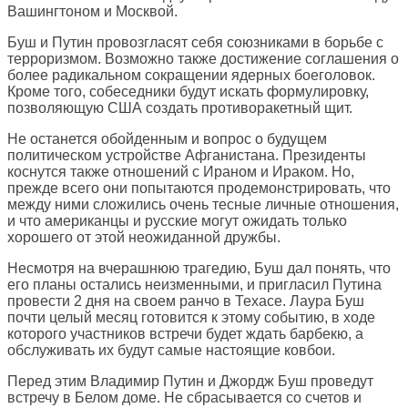
Вашингтоном и Москвой.
Буш и Путин провозгласят себя союзниками в борьбе с
терроризмом. Возможно также достижение соглашения о
более радикальном сокращении ядерных боеголовок.
Кроме того, собеседники будут искать формулировку,
позволяющую США создать противоракетный щит.
Не останется обойденным и вопрос о будущем
политическом устройстве Афганистана. Президенты
коснутся также отношений с Ираном и Ираком. Но,
прежде всего они попытаются продемонстрировать, что
между ними сложились очень тесные личные отношения,
и что американцы и русские могут ожидать только
хорошего от этой неожиданной дружбы.
Несмотря на вчерашнюю трагедию, Буш дал понять, что
его планы остались неизменными, и пригласил Путина
провести 2 дня на своем ранчо в Техасе. Лаура Буш
почти целый месяц готовится к этому событию, в ходе
которого участников встречи будет ждать барбекю, а
обслуживать их будут самые настоящие ковбои.
Перед этим Владимир Путин и Джордж Буш проведут
встречу в Белом доме. Не сбрасывается со счетов и