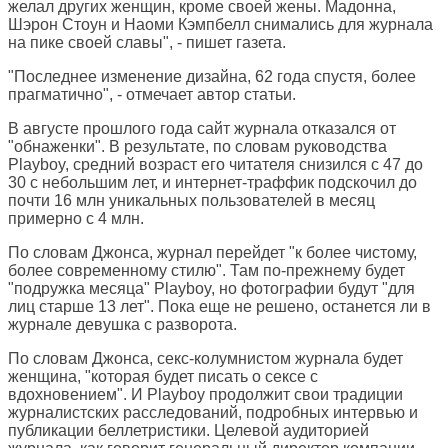
желал других женщин, кроме своей жены. Мадонна,
Шэрон Стоун и Наоми Кэмпбелл снимались для журнала
на пике своей славы", - пишет газета.
"Последнее изменение дизайна, 62 года спустя, более
прагматично", - отмечает автор статьи.
В августе прошлого года сайт журнала отказался от
"обнаженки". В результате, по словам руководства
Playboy, средний возраст его читателя снизился с 47 до
30 с небольшим лет, и интернет-траффик подскочил до
почти 16 млн уникальных пользователей в месяц
примерно с 4 млн.
По словам Джонса, журнал перейдет "к более чистому,
более современному стилю". Там по-прежнему будет
"подружка месяца" Playboy, но фотографии будут "для
лиц старше 13 лет". Пока еще не решено, останется ли в
журнале девушка с разворота.
По словам Джонса, секс-колумнистом журнала будет
женщина, "которая будет писать о сексе с
вдохновением". И Playboy продолжит свои традиции
журналистских расследований, подробных интервью и
публикации беллетристики. Целевой аудиторией