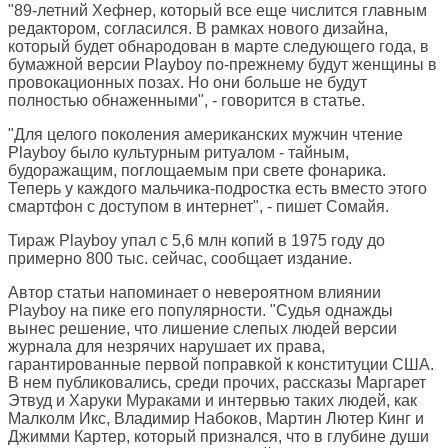
"89-летний Хефнер, который все еще числится главным
редактором, согласился. В рамках нового дизайна,
который будет обнародован в марте следующего года, в
бумажной версии Playboy по-прежнему будут женщины в
провокационных позах. Но они больше не будут
полностью обнаженными", - говорится в статье.
"Для целого поколения американских мужчин чтение
Playboy было культурным ритуалом - тайным,
будоражащим, поглощаемым при свете фонарика.
Теперь у каждого мальчика-подростка есть вместо этого
смартфон с доступом в интернет", - пишет Сомайя.
Тираж Playboy упал с 5,6 млн копий в 1975 году до
примерно 800 тыс. сейчас, сообщает издание.
Автор статьи напоминает о невероятном влиянии
Playboy на пике его популярности. "Судья однажды
вынес решение, что лишение слепых людей версии
журнала для незрячих нарушает их права,
гарантированные первой поправкой к конституции США.
В нем публиковались, среди прочих, рассказы Маргарет
Этвуд и Харуки Мураками и интервью таких людей, как
Малколм Икс, Владимир Набоков, Мартин Лютер Кинг и
Джимми Картер, который признался, что в глубине души