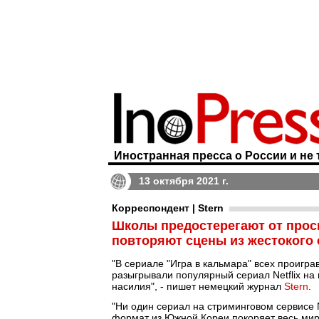
Иностранная пресса о России и не 
13 октября 2021 г.
Корреспондент | Stern
Школы предостерегают от просм
повторяют сцены из жестокого 
"В сериале "Игра в кальмара" всех проиграв
разыгрывали популярный сериал Netflix н
насилия", - пишет немецкий журнал
Stern
.
"Ни один сериал на стриминговом сервисе Ne
формат из Южной Кореи покоряет весь ми