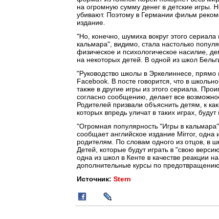
на огромную сумму денег в детские игры. Н
убивают. Поэтому в Германии фильм рекомен
издание.
"Но, конечно, шумиха вокруг этого сериала
кальмара", видимо, стала настолько популя
физическое и психологическое насилие, д
на некоторых детей. В одной из школ Бельг
"Руководство школы в Эркелиннесе, прямо 
Facebook. В посте говорится, что в школьно
также в другие игры из этого сериала. Пр
согласно сообщению, делает все возможное
Родителей призвали объяснить детям, к ка
которых впредь уличат в таких играх, будут
"Огромная популярность "Игры в кальмара" 
сообщает английское издание Mirror, одна
родителям. По словам одного из отцов, в ш
Детей, которые будут играть в "свою верси
одна из школ в Кенте в качестве реакции н
дополнительные курсы по предотвращению н
Источник:
Stern