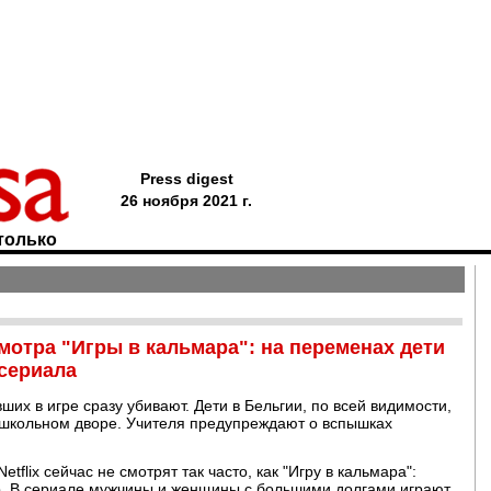
Press digest
26 ноября 2021 г.
только
отра "Игры в кальмара": на переменах дети
сериала
ших в игре сразу убивают. Дети в Бельгии, по всей видимости,
а школьном дворе. Учителя предупреждают о вспышках
tflix сейчас не смотрят так часто, как "Игру в кальмара":
р. В сериале мужчины и женщины с большими долгами играют