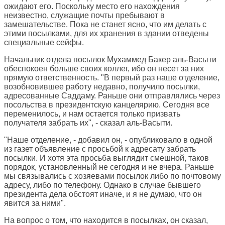
ожидают его. Поскольку место его нахождения
неизвестно, служащие почты пребывают в
замешательстве. Пока не станет ясно, что им делать с
этими посылками, для их хранения в здании отведены
специальные сейфы.
Начальник отдела посылок Мухаммед Бакер аль-Васыти
обеспокоен больше своих коллег, ибо он несет за них
прямую ответственность. "В первый раз наше отделение,
возобновившее работу недавно, получило посылки,
адресованные Саддаму. Раньше они отправлялись через
посольства в президентскую канцелярию. Сегодня все
переменилось, и нам остается только призвать
получателя забрать их", - сказал аль-Васыти.
"Наше отделение, - добавил он, - опубликовало в одной
из газет объявление с просьбой к адресату забрать
посылки. И хотя эта просьба выглядит смешной, таков
порядок, установленный не сегодня и не вчера. Раньше
мы связывались с хозяевами посылок либо по почтовому
адресу, либо по телефону. Однако в случае бывшего
президента дела обстоят иначе, и я не думаю, что он
явится за ними".
На вопрос о том, что находится в посылках, он сказал,