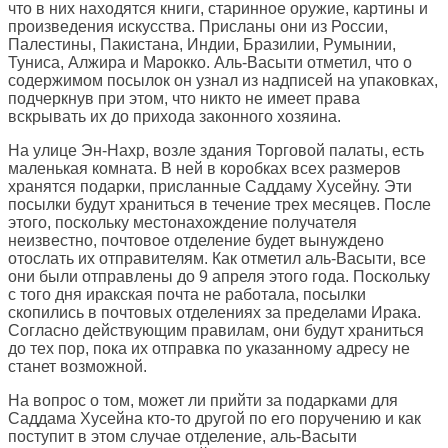
что в них находятся книги, старинное оружие, картины и
произведения искусства. Присланы они из России,
Палестины, Пакистана, Индии, Бразилии, Румынии,
Туниса, Алжира и Марокко. Аль-Васыти отметил, что о
содержимом посылок он узнал из надписей на упаковках,
подчеркнув при этом, что никто не имеет права
вскрывать их до прихода законного хозяина.
На улице Эн-Нахр, возле здания Торговой палаты, есть
маленькая комната. В ней в коробках всех размеров
хранятся подарки, присланные Саддаму Хусейну. Эти
посылки будут храниться в течение трех месяцев. После
этого, поскольку местонахождение получателя
неизвестно, почтовое отделение будет вынуждено
отослать их отправителям. Как отметил аль-Васыти, все
они были отправлены до 9 апреля этого года. Поскольку
с того дня иракская почта не работала, посылки
скопились в почтовых отделениях за пределами Ирака.
Согласно действующим правилам, они будут храниться
до тех пор, пока их отправка по указанному адресу не
станет возможной.
На вопрос о том, может ли прийти за подарками для
Саддама Хусейна кто-то другой по его поручению и как
поступит в этом случае отделение, аль-Васыти