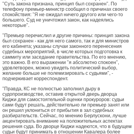
"Суть закона признана, принцип был сохранен". По
телефону премьер-министр сообщил о причинах своего
спокойствия: "Я не ожидал ничего другого или чего-то
большего. Суд не уничтожил закон, как надеялись
некоторые".
"Премьер перечислил и другие причины: принцип закона
был сохранен - как для него самого, так и для министров
его кабинета; указаны случаи законного перенесения
судебных мероприятий, в числе которых подготовка к
саммиту или заседание правительства. По его мнению,
это важно. В его выражении "я абсолютно спокоен",
удовлетворен, можно увидеть политический выбор,
желание больше не полемизировать с судьями", -
подчеркивает корреспондент.
"Правда, КС не полностью заполнил дыру в
судопроизводстве, оставив открытой дверь дворца
Киджи для самостоятельной оценки прокуроров: судьи
сами будут решать, действительно ли премьер занят или
он решил уклониться от прибытия в зал судебных
разбирательств. Сейчас, по мнению Берлускони, лучше
акцентировать внимание на положительных аспектах
решения суда. Во дворце Киджи надеются, что в будущем
судьи будут принимать в отношении Кавалера более