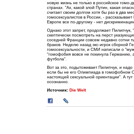
новую жизнь не только в российское гомо-д
странах. "Ах, какой злой Путин, какая опас
считает своим долгом хотя бы раз в два м
гомосексуалистов в России, - рассказывает
Европе все по-другому - нет дискриминации
Однако этот запрет, продолжает Пилипчук, 
скептически посмотреть на перст указующий
соседней Франции совсем недавно сотни т
браков. Неделю назад экс-игрок сборной Г
гомосексуальности, и СМИ написали о "муже
"гомофобия вовсе не покинула Германию, 
футбола".
Вот за это, подытоживает Пилипчук, и над
если бы не его Олимпиада в гомофобном С
настоящей сексуальной ориентации". А тут 
осознанно.
Источник:
Die Welt