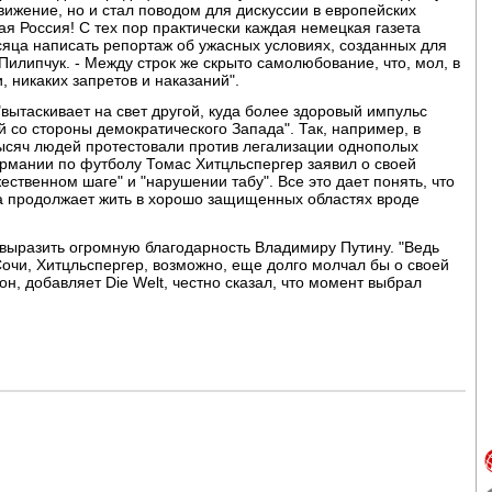
вижение, но и стал поводом для дискуссии в европейских
ная Россия! С тех пор практически каждая немецкая газета
есяца написать репортаж об ужасных условиях, созданных для
 Пилипчук. - Между строк же скрыто самолюбование, что, мол, в
, никаких запретов и наказаний".
"вытаскивает на свет другой, куда более здоровый импульс
 со стороны демократического Запада". Так, например, в
ысяч людей протестовали против легализации однополых
ермании по футболу Томас Хитцльспергер заявил о своей
ственном шаге" и "нарушении табу". Все это дает понять, что
а продолжает жить в хорошо защищенных областях вроде
о выразить огромную благодарность Владимиру Путину. "Ведь
очи, Хитцльспергер, возможно, еще долго молчал бы о своей
он, добавляет Die Welt, честно сказал, что момент выбрал