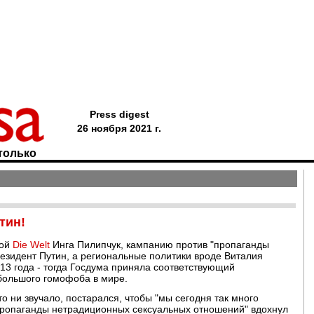
Press digest
26 ноября 2021 г.
только
тин!
кой
Die Welt
Инга Пилипчук, кампанию против "пропаганды
езидент Путин, а региональные политики вроде Виталия
13 года - тогда Госдума приняла соответствующий
 большого гомофоба в мире.
то ни звучало, постарался, чтобы "мы сегодня так много
 пропаганды нетрадиционных сексуальных отношений" вдохнул