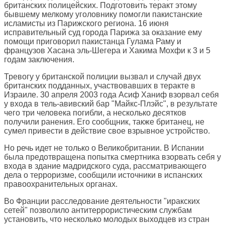
британских полицейских. Подготовить теракт этому
бывшему мелкому уголовнику помогли пакистанские
исламисты из Парижского региона. 16 июня
исправительный суд города Парижа за оказание ему
помощи приговорил пакистанца Гулама Раму и
французов Хасана эль-Шегера и Хакима Мохфи к 3 и 5
годам заключения.
Тревогу у британской полиции вызвал и случай двух
британских подданных, участвовавших в теракте в
Израиле. 30 апреля 2003 года Асиф Ханиф взорвал себя
у входа в тель-авивский бар "Майкс-Плэйс", в результате
чего три человека погибли, а несколько десятков
получили ранения. Его сообщник, также британец, не
сумел привести в действие свое взрывное устройство.
Но речь идет не только о Великобритании. В Испании
была предотвращена попытка смертника взорвать себя у
входа в здание мадридского суда, рассматривающего
дела о терроризме, сообщили источники в испанских
правоохранительных органах.
Во Франции расследование деятельности "иракских
сетей" позволило антитеррористическим службам
установить, что несколько молодых выходцев из стран