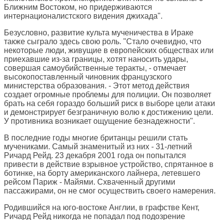
Ближним Востоком, но придерживаются
интернационалистского видения джихада".
Безусловно, развитие культа мученичества в Ираке
также сыграло здесь свою роль. "Стало очевидно, что
некоторые люди, живущие в европейских обществах или
приехавшие из-за границы, хотят наносить удары,
совершая самоубийственные теракты, - отмечает
высокопоставленный чиновник французского
министерства образования. - Этот метод действия
создает огромные проблемы для полиции. Он позволяет
брать на себя гораздо больший риск в выборе цели атаки
и демонстрирует безграничную волю к достижению цели.
У противника возникает ощущение безнадежности".
В последние годы многие британцы решили стать
мучениками. Самый знаменитый из них - 31-летний
Ричард Рейд. 23 декабря 2001 года он попытался
привести в действие взрывное устройство, спрятанное в
ботинке, на борту американского лайнера, летевшего
рейсом Париж - Майями. Схваченный другими
пассажирами, он не смог осуществить своего намерения.
Родившийся на юго-востоке Англии, в графстве Кент,
Ричард Рейд никогда не попадал под подозрение