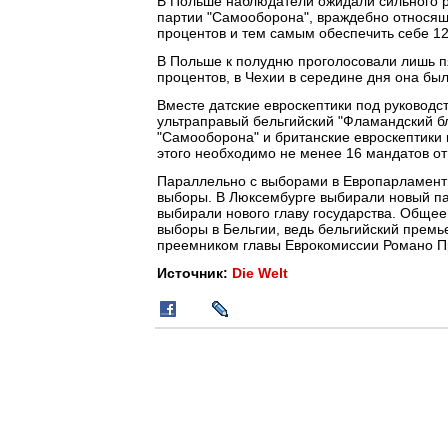
В Польше наблюдатели ожидали сильного р
партии "Самооборона", враждебно относяще
процентов и тем самым обеспечить себе 12
В Польше к полудню проголосовали лишь пя
процентов, в Чехии в середине дня она бы
Вместе датские евроскептики под руководс
ультраправый бельгийский "Фламандский б
"Самооборона" и британские евроскептики
этого необходимо не менее 16 мандатов от
Параллельно с выборами в Европарламент 
выборы. В Люксембурге выбирали новый па
выбирали нового главу государства. Общее
выборы в Бельгии, ведь бельгийский прем
преемником главы Еврокомиссии Романо П
Источник:
Die Welt