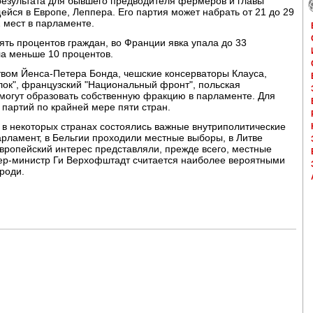
езультата для бывшего предводителя фермеров и главы
йся в Европе, Леппера. Его партия может набрать от 21 до 29
 мест в парламенте.
ть процентов граждан, во Франции явка упала до 33
ла меньше 10 процентов.
твом Йенса-Петера Бонда, чешские консерваторы Клауса,
лок", французский "Национальный фронт", польская
 могут образовать собственную фракцию в парламенте. Для
 партий по крайней мере пяти стран.
в некоторых странах состоялись важные внутриполитические
рламент, в Бельгии проходили местные выборы, в Литве
вропейский интерес представляли, прежде всего, местные
ьер-министр Ги Верхофштадт считается наиболее вероятными
роди.