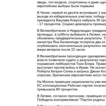
зведы, топ-модели, спортсмены и даже одна
европейские выборы были первыми.
В Чехии, первой из десяти вступивших 1 ма
выходе из избирательных участков, победу
президента Вацлава Клауса набрала 30 пр
- 17 процентов. Социал-демократы премье
В Великобритании и Нидерландах граждане 
ирландцы, в субботу выбирали в Латвии, на
объявлены предварительные результаты. Т
министра Яна Балкененде потеряла два из 
опубликовать окончательные результаты лиш
вчера вечером после 22 часов.
В Великобритании проходящие одновремен
власти позволили судить о результатах па
поражения лейбористов Тони Блэра. Правит
выступает против войны в Ираке. Не исклю
Роберта Килроя-Силка и актрисы Джоан Ко
опросам, британские евроскептики могут по
На Мальте правящие националисты уже вче
ЕС оппозиционная Рабочая партия получила
превышала 80 процентов.
В Латвии, согласно прогнозам, правящая 
Победила консервативная "Партия родины и