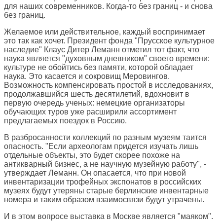
для наших современников. Когда-то без границ - и снова
без границ.
Желаемое или действительное, каждый воспринимает
это так как хочет. Президент фонда "Прусское культурное
наследие" Клаус Дитер Леманн отметил тот факт, что
наука является "духовным дневником" своего времени:
культуре не обойтись без памяти, которой обладает
наука. Это касается и сокровищ Меровингов.
Возможность компенсировать простой в исследованиях,
продолжавшийся шесть десятилетий, вдохновит в
первую очередь ученых: немецкие организаторы
обучающих туров уже расширили ассортимент
предлагаемых поездок в Россию.
В разбросанности коллекций по разным музеям таится
опасность. "Если археологам придется изучать лишь
отдельные объекты, это будет скорее похоже на
антикварный бизнес, а не научную музейную работу", -
утверждает Леманн. Он опасается, что при новой
инвентаризации трофейных экспонатов в российских
музеях будут утеряны старые берлинские инвентарные
номера и таким образом взаимосвязи будут утрачены.
И в этом вопросе выставка в Москве является "маяком".