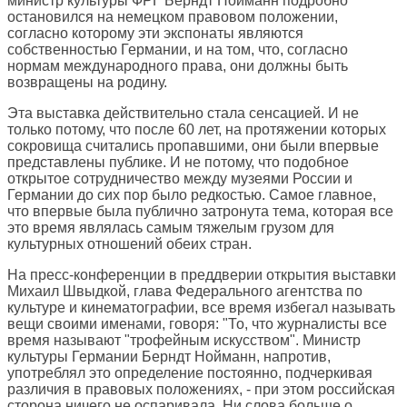
министр культуры ФРГ Берндт Нойманн подробно
остановился на немецком правовом положении,
согласно которому эти экспонаты являются
собственностью Германии, и на том, что, согласно
нормам международного права, они должны быть
возвращены на родину.
Эта выставка действительно стала сенсацией. И не
только потому, что после 60 лет, на протяжении которых
сокровища считались пропавшими, они были впервые
представлены публике. И не потому, что подобное
открытое сотрудничество между музеями России и
Германии до сих пор было редкостью. Самое главное,
что впервые была публично затронута тема, которая все
это время являлась самым тяжелым грузом для
культурных отношений обеих стран.
На пресс-конференции в преддверии открытия выставки
Михаил Швыдкой, глава Федерального агентства по
культуре и кинематографии, все время избегал называть
вещи своими именами, говоря: "То, что журналисты все
время называют "трофейным искусством". Министр
культуры Германии Берндт Нойманн, напротив,
употреблял это определение постоянно, подчеркивая
различия в правовых положениях, - при этом российская
сторона ничего не оспаривала. Ни слова больше о