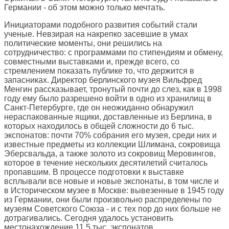
Германии - об этом можно только мечтать.
Инициаторами подобного развития событий стали
ученые. Невзирая на накрепко засевшие в умах
политические моменты, они решились на
сотрудничество: с программами по стипендиям и обмену,
совместными выставками и, прежде всего, со
стремлением показать публике то, что держится в
запасниках. Директор берлинского музея Вильфред
Менгин рассказывает, тронутый почти до слез, как в 1998
году ему было разрешено войти в одно из хранилищ в
Санкт-Петербурге, где он неожиданно обнаружил
нераспакованные ящики, доставленные из Берлина, в
которых находилось в общей сложности до 6 тыс.
экспонатов: почти 70% собрания его музея, среди них и
известные предметы из коллекции Шлимана, сокровища
Эберсвальда, а также золото из сокровищ Меровингов,
которое в течение нескольких десятилетий считалось
пропавшим. В процессе подготовки к выставке
всплывали все новые и новые экспонаты, в том числе и
в Историческом музее в Москве: вывезенные в 1945 году
из Германии, они были произвольно распределены по
музеям Советского Союза - и с тех пор до них больше не
дотрагивались. Сегодня удалось установить
местонахождение 11,5 тыс. экспонатов.