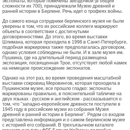
экспонаты, которые помечены звездочкой (в общей
сложности их 700), принадлежали Музею древней и
ранней истории в Берлине. Речь идет о трофеях войны.
До самого конца сотрудники берлинского музея не были
уверены в том, что их российские коллеги маркируют
объекты в соответствии с достигнутыми
договоренностями. До этого, во время выставки
Шлимана, которая проходила в 1998 в Санкт-Петербурге,
подобная маркировка также предполагалась договором,
однако условия соблюдены не были. И в зале музея им.
Пушкина, где на длительный период размещена
экспозиция, посвященная Трое, отсутствует любой намек
на немецкое происхождение экспонатов.
Однако на этот раз, во время проведения масштабной
выставки сокровищ Меровингов, которая проходила в
Пушкинском музее, все прошло гладко: экспонаты
маркированы правильно, в пояснительной табличке на
двух языках - русском и английском - рассказывается о
том, что "западно-европейские древности поступили в
1945 году в российские музеи из собрания Музея
древней и ранней истории в Берлине". Рядом со входом
представлена информация и о самом берлинском музее
с историей его собраний. В трехъязычном каталоге