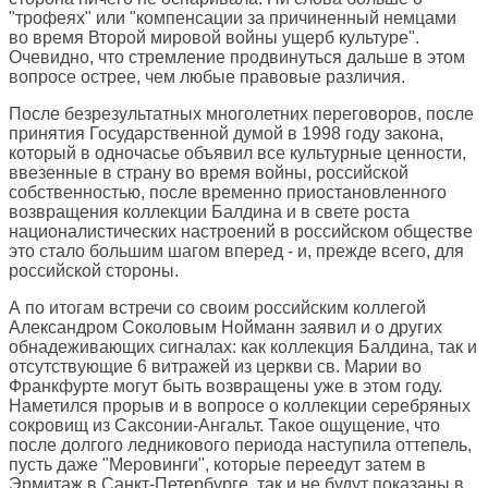
"трофеях" или "компенсации за причиненный немцами
во время Второй мировой войны ущерб культуре".
Очевидно, что стремление продвинуться дальше в этом
вопросе острее, чем любые правовые различия.
После безрезультатных многолетних переговоров, после
принятия Государственной думой в 1998 году закона,
который в одночасье объявил все культурные ценности,
ввезенные в страну во время войны, российской
собственностью, после временно приостановленного
возвращения коллекции Балдина и в свете роста
националистических настроений в российском обществе
это стало большим шагом вперед - и, прежде всего, для
российской стороны.
А по итогам встречи со своим российским коллегой
Александром Соколовым Нойманн заявил и о других
обнадеживающих сигналах: как коллекция Балдина, так и
отсутствующие 6 витражей из церкви св. Марии во
Франкфурте могут быть возвращены уже в этом году.
Наметился прорыв и в вопросе о коллекции серебряных
сокровищ из Саксонии-Ангальт. Такое ощущение, что
после долгого ледникового периода наступила оттепель,
пусть даже "Меровинги", которые переедут затем в
Эрмитаж в Санкт-Петербурге, так и не будут показаны в