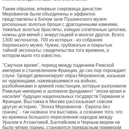
Таким образом, впервые сокровища династии
Меровингов были объединены и эффектно
представлены в Белом зале Пушкинского музея:
роскошные золотые броши с драгоценными камнями,
тяжелые золотые браслеты, изящно сплетенные цепочки,
ножны для мечей с инкрустацией и многое другое. Всего
1300 экспонатов, 700 из которых - из собрания
берлинского музея. Чужие, грубоватые и покрытые
тайной экспонаты: свидетельства того времени, о
котором мало что известно.
"Смутное время", период между падением Римской
империи и становлением Франции, до сих пор порождает
слухи. Spiegel демонизирует образ Меровингов, называя
их чудовищами, наживавшимися на войнах,
разбойниками и армией повстанцев, которые разгромили
Римскую империю и заложили фундамент "эпохи крови и
насилия" будущих национальных государств Германии и
Франции. Выставка в Москве рассказывает совсем
другую историю. "Эпоха Меровингов - Европа без
границ" - так названа эта выставка, а сознание того, что
во времена большого переселения народов между
Уралом и Атлантикой, Балтийским и Черным морем не
было четких границ, становится прекрасным примером