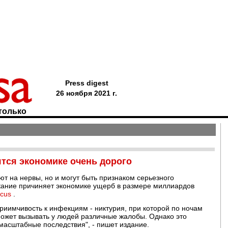
Press digest
26 ноября 2021 г.
только
тся экономике очень дорого
ют на нервы, но и могут быть признаком серьезного
скание причиняет экономике ущерб в размере миллиардов
ocus
.
приимчивость к инфекциям - никтурия, при которой по ночам
 может вызывать у людей различные жалобы. Однако это
масштабные последствия", - пишет издание.