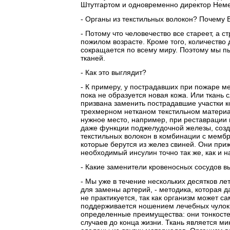
Штутгартом и одновременно директор Неме
- Органы из текстильных волокон? Почему 
- Потому что человечество все стареет, а с
пожилом возрасте. Кроме того, количество 
сокращается по всему миру. Поэтому мы пы
тканей.
- Как это выглядит?
- К примеру, у пострадавших при пожаре ме
пока не образуется новая кожа. Или ткань 
призвана заменить пострадавшие участки 
трехмерном нетканом текстильном материа
нужное место, например, при реставрации
даже функции поджелудочной железы, созда
текстильных волокон в комбинации с мемб
которые берутся из желез свиней. Они пр
необходимый инсулин точно так же, как и 
- Какие заменители кровеносных сосудов в
- Мы уже в течение нескольких десятков л
для замены артерий, - методика, которая д
не практикуется, так как организм может с
поддерживается ношением лечебных чулок.
определенные преимущества: они тонкостен
случаев до конца жизни. Ткань является ми