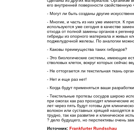
сделаны из других материалов. Организм в
его внутренней поверхности свойственную ч
- Могут ли быть созданы другие искусствен
- Многие, и часть из них уже имеется. К 
используются уже сегодня в качестве заме
отхода от полной замены органов к регене
гибриды из опорного материала и живых кле
поджелудочной железы. По аналогии можно 
- Каковы преимущества таких гибридов?
- Это биологические системы, имеющие ест
стволовых клеток, вокруг которых сейчас ве
- Не отторгается ли текстильная ткань орг
- Нет и еще раз нет!
- Когда будут применяться ваши разработк
- Текстильные протезы сосудов широко исп
при ожогах как раз проходят клинические и
лет через пять будут готовы для клиничес
волокон или суставных хрящей находятся в
трудно, так как развитие и клиническое ис
? дело будущего, но перспективы очень за
Источник:
Frankfurter Rundschau