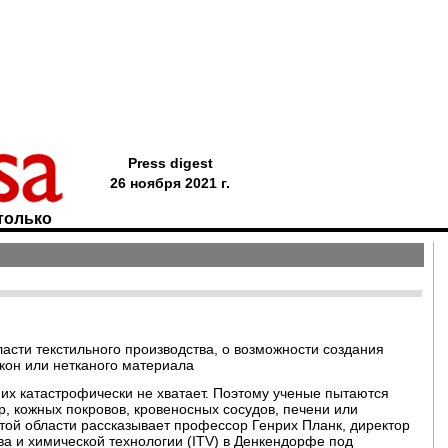
Press digest
26 ноября 2021 г.
только
ласти текстильного производства, о возможности создания
окон или нетканого материала
 их катастрофически не хватает. Поэтому ученые пытаются
р, кожных покровов, кровеносных сосудов, печени или
той области рассказывает профессор Генрих Планк, директор
ва и химической технологии (ITV) в Денкендорфе под