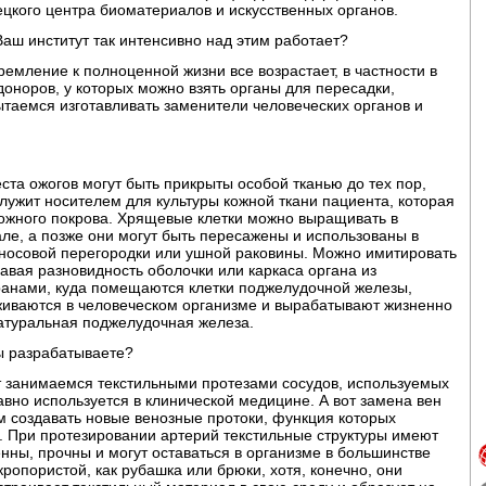
цкого центра биоматериалов и искусственных органов.
Ваш институт так интенсивно над этим работает?
тремление к полноценной жизни все возрастает, в частности в
доноров, у которых можно взять органы для пересадки,
таемся изготавливать заменители человеческих органов и
ста ожогов могут быть прикрыты особой тканью до тех пор,
служит носителем для культуры кожной ткани пациента, которая
кожного покрова. Хрящевые клетки можно выращивать в
ле, а позже они могут быть пересажены и использованы в
 носовой перегородки или ушной раковины. Можно имитировать
вая разновидность оболочки или каркаса органа из
ранами, куда помещаются клетки поджелудочной железы,
иживаются в человеческом организме и вырабатывают жизненно
натуральная поджелудочная железа.
ы разрабатываете?
ет занимаемся текстильными протезами сосудов, используемых
авно используется в клинической медицине. А вот замена вен
ам создавать новые венозные протоки, функция которых
 При протезировании артерий текстильные структуры имеют
ны, прочны и могут оставаться в организме в большинстве
кропористой, как рубашка или брюки, хотя, конечно, они