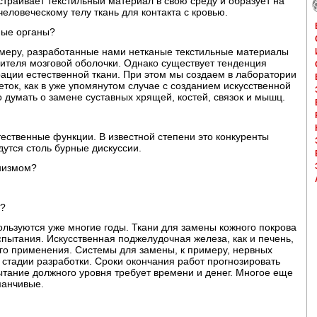
страивает текстильный материал в свою среду и образует на
еловеческому телу ткань для контакта с кровью.
ные органы?
примеру, разработанные нами нетканые текстильные материалы
нителя мозговой оболочки. Однако существует тенденция
рации естественной ткани. При этом мы создаем в лаборатории
ток, как в уже упомянутом случае с созданием искусственной
думать о замене суставных хрящей, костей, связок и мышц.
ественные функции. В известной степени это конкуренты
дутся столь бурные дискуссии.
анизмом?
и?
ользуются уже многие годы. Ткани для замены кожного покрова
спытания. Искусственная поджелудочная железа, как и печень,
кого применения. Системы для замены, к примеру, нервных
 стадии разработки. Сроки окончания работ прогнозировать
пытание должного уровня требует времени и денег. Многое еще
манчивые.