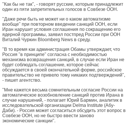
"Как бы не так", - говорят русские, которым принадлежит
один из пяти запретительных голосов в Совбезе ООН.
"Даже речи быть не может ни о каком автоматизме
вообще" при повторном введении санкций ООН, если
Иран нарушит условия соглашения по сокращению его
ядерной программы, заявил постпред России при ООН
Виталий Чуркин Bloomberg News в среду.
"В то время как администрация Обамы утверждает, что
Россия "в принципе" согласна с необходимостью
механизма возвращения санкций, в случае если Иран не
будет соблюдать соглашение, которое сейчас
обсуждается в своей окончательной форме, российское
правительство не привело тому никаких подтверждений",
- пишет агентство.
"Мне кажется весьма сомнительным согласие России на
автоматическое возобновление санкций против Ирана в
случае нарушений, - полагает Юрий Бармин, аналитик в
исследовательской организации Delma Institute (Абу-
Даби). - Россия может согласиться обсудить этот вопрос в
Совбезе ООН, но не быстро ввести заново
экономические санкции".