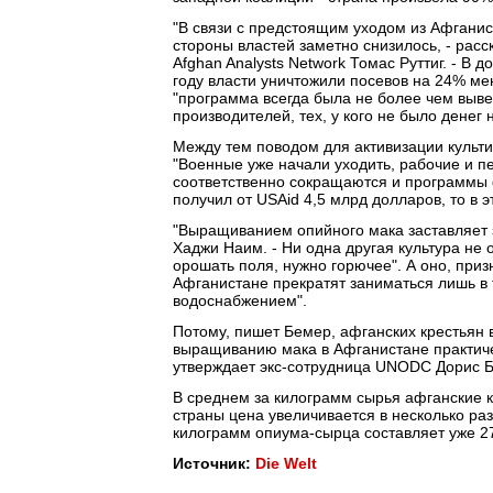
"В связи с предстоящим уходом из Афганис
стороны властей заметно снизилось, - рас
Afghan Analysts Network Томас Руттиг. - В д
году власти уничтожили посевов на 24% ме
"программа всегда была не более чем выве
производителей, тех, у кого не было денег н
Между тем поводом для активизации культ
"Военные уже начали уходить, рабочие и п
соответственно сокращаются и программы 
получил от USAid 4,5 млрд долларов, то в э
"Выращиванием опийного мака заставляет з
Хаджи Наим. - Ни одна другая культура не о
орошать поля, нужно горючее". А оно, при
Афганистане прекратят заниматься лишь в 
водоснабжением".
Потому, пишет Бемер, афганских крестьян в
выращиванию мака в Афганистане практичес
утверждает экс-сотрудница UNODC Дорис Б
В среднем за килограмм сырья афганские к
страны цена увеличивается в несколько раз.
килограмм опиума-сырца составляет уже 27
Источник:
Die Welt