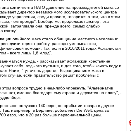
тана контингента НАТО давление на производителей мака со
сказывает директор независимого исследовательского центра
окладе управления, среди прочего, говорится о том, что в этом
ньше, чем прежде". Вообще же, продолжает эксперт, эта
ской: затрагивала она, прежде всего, самых слабых
а взятку".
ивации опийного мака стало обнищание местного населения:
ереводчики теряют работу, расходы уменьшаются,
финансовой помощи. Так, если в 2010/2011 годах Афганистан
том - всего лишь 1,8 млрд".
аниматься нужда, - рассказывает афганский крестьянин
купает себя, ведь это пустыня, и для того, чтобы качать воду и
знает Наим, "тут очень дорогое. Выращиванием мака в
том случае, если правительство решит проблемы с
 этом вопросе трудно в чем-либо упрекнуть. "Альтернатив
ки нет, именно благодаря ему страна и держится на плаву", -
удденберг.
рестьяне получают 140 евро, по прибытии товара в другие
 Так, например, в Берлине, добавляет Die Welt, цена за
00 евро, что в 20 раз больше первоначальной цены.