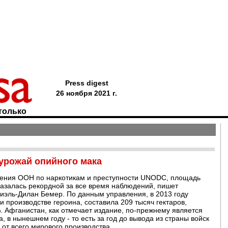
Press digest
26 ноября 2021 г.
только
урожай опийного мака
ления ООН по наркотикам и преступности UNODC, площадь
казалась рекордной за все время наблюдений, пишет
иэль-Дилан Бемер. По данным управления, в 2013 году
 производстве героина, составила 209 тысяч гектаров,
 Афганистан, как отмечает издание, по-прежнему является
в нынешнем году - то есть за год до вывода из страны войск
от всего мирового производства.