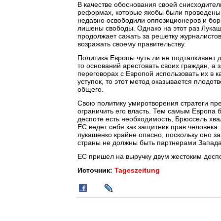
В качестве обоснования своей снисходител
реформах, которые якобы были проведены 
недавно освободили оппозиционеров и бор
лишены свободы. Однако на этот раз Лукаш
продолжает сажать за решетку журналистов
возражать своему правительству.
Политика Европы чуть ли не подталкивает 
то оснований арестовать своих граждан, а 
переговорах с Европой использовать их в к
уступок, то этот метод оказывается плодо
общего.
Свою политику умиротворения стратеги пре
ограничить его власть. Тем самым Европа б
деспоте есть необходимость, Брюссель хва
ЕС ведет себя как защитник прав человека
лукашенко крайне опасно, поскольку оно з
страны не должны быть партнерами Запада
ЕС пришел на выручку двум жестоким десп
Источник:
Tageszeitung