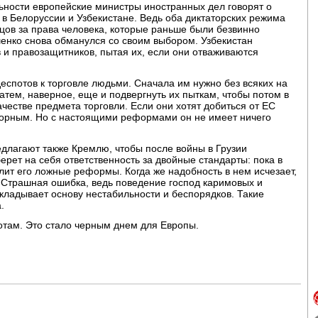
ьности европейские министры иностранных дел говорят о
в Белоруссии и Узбекистане. Ведь оба диктаторских режима
цов за права человека, которые раньше были безвинно
енко снова обманулся со своим выбором. Узбекистан
 и правозащитников, пытая их, если они отваживаются
деспотов к торговле людьми. Сначала им нужно без всяких на
затем, наверное, еще и подвергнуть их пыткам, чтобы потом в
ачестве предмета торговли. Если они хотят добиться от ЕС
творным. Но с настоящими реформами он не имеет ничего
длагают также Кремлю, чтобы после войны в Грузии
ерет на себя ответственность за двойные стандарты: пока в
лит его ложные реформы. Когда же надобность в нем исчезает,
. Страшная ошибка, ведь поведение господ каримовых и
акладывает основу нестабильности и беспорядков. Такие
.
отам. Это стало черным днем для Европы.