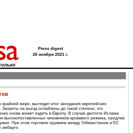
Press digest
26 ноября 2021 г.
только
тов
о крайней мере, выглядит итог заседания европейских
 Запреты на въезд ослаблены до такой степени, что
ко снова может ездить в Европу. В случае деспота Ислама
ля высокопоставленных чиновников кровавого режима, продлив
ружия. При этом торговля оружием между Узбекистаном и ЕС
о эмбарго.