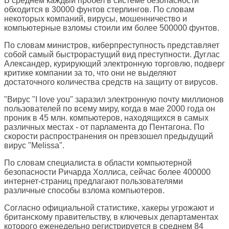
В среднем каждый пробел в системе безопасности
обходится в 30000 фунтов стерлингов. По словам
некоторых компаний, вирусы, мошенничество и
компьютерные взломы стоили им более 500000 фунтов.
По словам министров, киберпреступность представляет
собой самый быстрорастущий вид преступности. Дуглас
Александер, курирующий электронную торговлю, подверг
критике компании за то, что они не выделяют
достаточного количества средств на защиту от вирусов.
"Вирус "I love you" заразил электронную почту миллионов
пользователей по всему миру, когда в мае 2000 года он
проник в 45 млн. компьютеров, находящихся в самых
различных местах - от парламента до Пентагона. По
скорости распространения он превзошел предыдущий
вирус "Melissa".
По словам специалиста в области компьютерной
безопасности Ричарда Холлиса, сейчас более 400000
интернет-страниц предлагают пользователями
различные способы взлома компьютеров.
Согласно официальной статистике, хакеры угрожают и
британскому правительству, в ключевых департаментах
которого еженедельно регистрируется в среднем 84