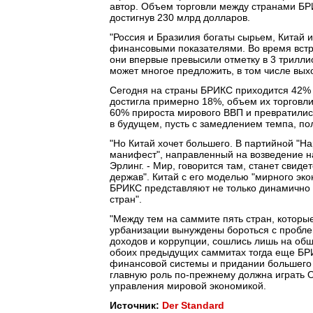
автор. Объем торговли между странами БРИ
достигнув 230 млрд долларов.
"Россия и Бразилия богаты сырьем, Китай 
финансовыми показателями. Во время встр
они впервые превысили отметку в 3 триллио
может многое предложить, в том числе вых
Сегодня на страны БРИКС приходится 42% 
достигла примерно 18%, объем их торговл
60% прироста мирового ВВП и превратились
в будущем, пусть с замедлением темпа, пол
"Но Китай хочет большего. В партийной "На
манифест", направленный на возведение н
Эрлинг. - Мир, говорится там, станет свид
держав". Китай с его моделью "мирного эк
БРИКС представляют не только динамично
стран".
"Между тем на саммите пять стран, которы
урбанизации вынуждены бороться с пробле
доходов и коррупции, сошлись лишь на общи
обоих предыдущих саммитах тогда еще БРИ
финансовой системы и придании большего в
главную роль по-прежнему должна играть О
управления мировой экономикой.
Источник:
Der Standard