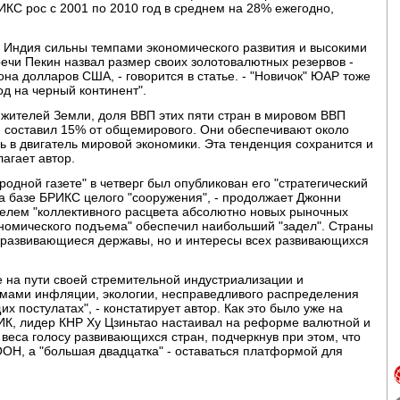
КС рос с 2001 по 2010 год в среднем на 28% ежегодно,
и Индия сильны темпами экономического развития и высокими
ечи Пекин назвал размер своих золотовалютных резервов -
на долларов США, - говорится в статье. - "Новичок" ЮАР тоже
од на черный континент".
жителей Земли, доля ВВП этих пяти стран в мировом ВВП
и составил 15% от общемирового. Они обеспечивают около
 в двигатель мировой экономики. Эта тенденция сохранится и
агает автор.
родной газете" в четверг был опубликован его "стратегический
а базе БРИКС целого "сооружения", - продолжает Джонни
етелем "коллективного расцвета абсолютно новых рыночных
ономического подъема" обеспечил наибольший "задел". Страны
 развивающиеся державы, но и интересы всех развивающихся
е на пути своей стремительной индустриализации и
мами инфляции, экологии, несправедливого распределения
х постулатах", - констатирует автор. Как это было уже на
К, лидер КНР Ху Цзиньтао настаивал на реформе валютной и
еса голосу развивающихся стран, подчеркнув при этом, что
ОН, а "большая двадцатка" - оставаться платформой для