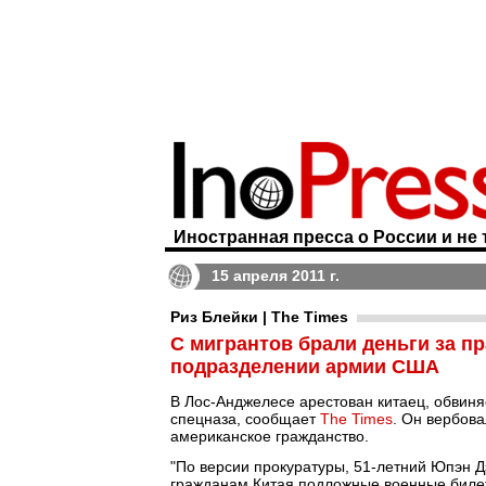
Иностранная пресса о России и не 
15 апреля 2011 г.
Риз Блейки | The Times
С мигрантов брали деньги за п
подразделении армии США
В Лос-Анджелесе арестован китаец, обвин
спецназа, сообщает
The Times
. Он вербова
американское гражданство.
"По версии прокуратуры, 51-летний Юпэн Дэ
гражданам Китая подложные военные билеты