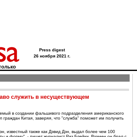
Press digest
26 ноября 2021 г.
только
раво служить в несуществующем
яемый в создании фальшивого подразделения американского
л граждан Китая, заверяя, что "служба" поможет им получить
н, известный также как Дэвид Дэн, выдал более чем 100
 и форму", - пишет журналист Риз Блейки. Взамен он брал с