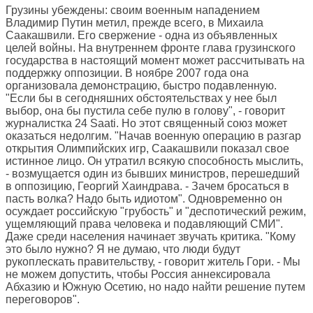
Грузины убеждены: своим военным нападением
Владимир Путин метил, прежде всего, в Михаила
Саакашвили. Его свержение - одна из объявленных
целей войны. На внутреннем фронте глава грузинского
государства в настоящий момент может рассчитывать на
поддержку оппозиции. В ноябре 2007 года она
организовала демонстрацию, быстро подавленную.
"Если бы в сегодняшних обстоятельствах у нее был
выбор, она бы пустила себе пулю в голову", - говорит
журналистка 24 Saati. Но этот священный союз может
оказаться недолгим. "Начав военную операцию в разгар
открытия Олимпийских игр, Саакашвили показал свое
истинное лицо. Он утратил всякую способность мыслить,
- возмущается один из бывших министров, перешедший
в оппозицию, Георгий Хаиндрава. - Зачем бросаться в
пасть волка? Надо быть идиотом". Одновременно он
осуждает российскую "грубость" и "деспотический режим,
ущемляющий права человека и подавляющий СМИ".
Даже среди населения начинает звучать критика. "Кому
это было нужно? Я не думаю, что люди будут
рукоплескать правительству, - говорит житель Гори. - Мы
не можем допустить, чтобы Россия аннексировала
Абхазию и Южную Осетию, но надо найти решение путем
переговоров".