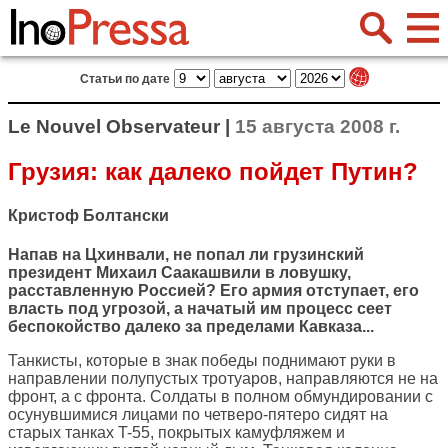
Статьи по дате
Le Nouvel Observateur |
15 августа 2008 г.
Грузия: как далеко пойдет Путин?
Кристоф Болтански
Напав на Цхинвали, не попал ли грузинский
президент Михаил Саакашвили в ловушку,
расставленную Россией? Его армия отступает, его
власть под угрозой, а начатый им процесс сеет
беспокойство далеко за пределами Кавказа...
Танкисты, которые в знак победы поднимают руки в
направлении полупустых тротуаров, направляются не на
фронт, а с фронта. Солдаты в полном обмундировании с
осунувшимися лицами по четверо-пятеро сидят на
старых танках T-55, покрытых камуфляжем и