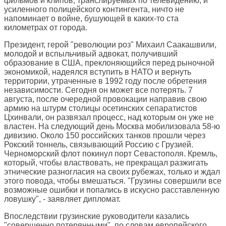
фильмов и клипов, транслируемых по телевидению, и
усиленного полицейского контингента, ничто не
напоминает о войне, бушующей в каких-то ста
километрах от города.
Президент, герой "революции роз" Михаил Саакашвили,
молодой и вспыльчивый адвокат, получивший
образование в США, преклоняющийся перед рыночной
экономикой, надеялся вступить в НАТО и вернуть
территории, утраченные в 1992 году после обретения
независимости. Сегодня он может все потерять. 7
августа, после очередной провокации направив свою
армию на штурм столицы осетинских сепаратистов
Цхинвали, он развязал процесс, над которым он уже не
властен. На следующий день Москва мобилизовала 58-ю
дивизию. Около 150 российских танков прошли через
Рокский тоннель, связывающий Россию с Грузией.
Черноморский флот покинул порт Севастополя. Кремль,
который, чтобы властвовать, не прекращал разжигать
этнические разногласия на своих рубежах, только и ждал
этого повода, чтобы вмешаться. "Грузины совершили все
возможные ошибки и попались в искусно расставленную
ловушку", - заявляет дипломат.
Впоследствии грузинские руководители казались
"совершенно потерянными", по словам европейского