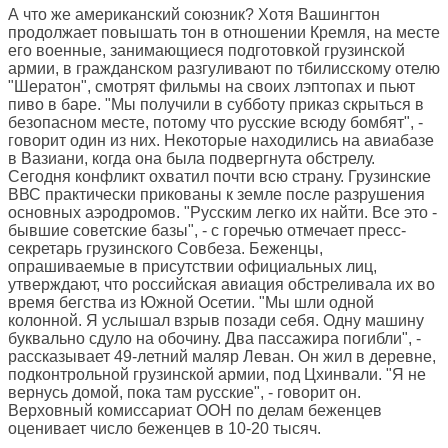
А что же американский союзник? Хотя Вашингтон
продолжает повышать тон в отношении Кремля, на месте
его военные, занимающиеся подготовкой грузинской
армии, в гражданском разгуливают по тбилисскому отелю
"Шератон", смотрят фильмы на своих лэптопах и пьют
пиво в баре. "Мы получили в субботу приказ скрыться в
безопасном месте, потому что русские всюду бомбят", -
говорит один из них. Некоторые находились на авиабазе
в Вазиани, когда она была подвергнута обстрелу.
Сегодня конфликт охватил почти всю страну. Грузинские
ВВС практически прикованы к земле после разрушения
основных аэродромов. "Русским легко их найти. Все это -
бывшие советские базы", - с горечью отмечает пресс-
секретарь грузинского Совбеза. Беженцы,
опрашиваемые в присутствии официальных лиц,
утверждают, что российская авиация обстреливала их во
время бегства из Южной Осетии. "Мы шли одной
колонной. Я услышал взрыв позади себя. Одну машину
буквально сдуло на обочину. Два пассажира погибли", -
рассказывает 49-летний маляр Леван. Он жил в деревне,
подконтрольной грузинской армии, под Цхинвали. "Я не
вернусь домой, пока там русские", - говорит он.
Верховный комиссариат ООН по делам беженцев
оценивает число беженцев в 10-20 тысяч.