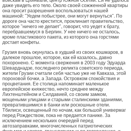
войскам в Цхинвали, центр Южной Осетии. Ей не удалось
даже увидеть его тело. Около своей сожженной квартиры
она просит разрешения воспользоваться нашей
машиной: "Уедем побыстрее, они могут вернуться". По
дороге она часто крестится, проклинает правительство,
которое "ничего не делает", говорит, что уедет к брату,
перебравшемуся в Берлин. У нее ничего не осталось,
кроме пластикового пакета, из которого она горстями
достает конфеты.
Грузия вновь окунулась в худший из своих кошмаров, в
далекое прошлое, которое, как ей казалось, давно
похоронено. С момента свержения в 2003 году Эдуарда
Шеварднадзе, последнего реликта советского периода,
жители Грузии считали себя частью уже не Кавказа, этой
пороховой бочки, а Запада. Островком спокойствия и
процветания. Ее столица напоминает маленькое
европейское княжество, нечто среднее между
Лихтенштейном и Силдавией, со своим замком,
мощеными улицами и старыми сталинскими зданиями,
превратившимися в банки или роскошные отели.
Тбилиси, освещенный по ночам, как большой универмаг
перед Рождеством, пока не предается панике. За
исключением нескольких очередей перед
автозаправками, многочисленных патриотических