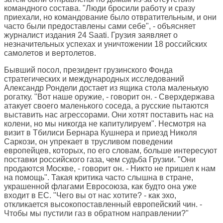
командного состава. "Люди бросили работу и сразу
приехали, но командование было отвратительным, и они
часто были предоставлены сами себе", - объясняет
журналист издания 24 Saati. Грузия заявляет о
незначительных успехах и уничтожении 18 российских
самолетов и вертолетов.
Бывший посол, президент грузинского Фонда
стратегических и международных исследований
Александр Рондели достает из ящика стола маленькую
рогатку. "Вот наше оружие, - говорит он. - Сверхдержава
атакует своего маленького соседа, а русские пытаются
выставить нас агрессорами. Они хотят поставить нас на
колени, но мы никогда не капитулируем". Несмотря на
визит в Тбилиси Бернара Кушнера и приезд Николя
Саркози, он упрекает в трусливом поведении
европейцев, которых, по его словам, больше интересуют
поставки российского газа, чем судьба Грузии. "Они
продаются Москве, - говорит он. - Никто не пришел к нам
на помощь". Такая критика часто слышна в стране,
украшенной флагами Евросоюза, как будто она уже
входит в ЕС. "Чего вы от нас хотите? - как эхо,
откликается высокопоставленный европейский чин. -
Чтобы мы пустили газ в обратном направлении?"