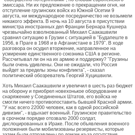
эмиссара. Ни их предложение о прекращении огня, ни
отступление грузинских войск из Южной Осетии 9
августа, ни международное посредничество не возымели
никакого эффекта. В ночь на 10 августа в присутствии
министра иностранных дел Франции Бернара Кушнера
чрезвычайно взволнованный Михаил Саакашвили
сравнил ситуацию в Грузии с ситуацией в "Будапеште в
1956, в Праге в 1968 и в Афганистане в 1979". В ходе
разговора он осудил вторжение, направленное на
усмирение единственного союзника США в регионе.
Рассчитывал ли он на их армию и поддержку? "Грузины
были очень удивлены. Они не ожидали, что Россия
выйдет за пределы зоны конфликта", - сказал
политический обозреватель Георгий Хуцишвили.
Хоть Михаил Саакашвили и увеличил в шесть раз бюджет
на оборону и приобрел новехонькое оборудование и
снаряжение у Соединенных Штатов, его войска не
смогли ничего противопоставить бывшей Красной армии.
"У нас всего 22000 человек, как в одной российской
дивизии", - вздыхает военный. Грузинское правительство
в срочном порядке отозвало 2000 солдат,
дислоцированных в Ираке. После объявления военного
положения были мобилизованы резервисты, которые
затем были отправлены по домам из-за отсутствия