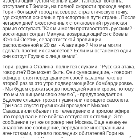
извергающих густой черный дым. Танковая колонна
отступает к Тбилиси, на полной скорости проходя через
Гори - большой город на севере, стратегическую точку,
где сходятся основные транспортные пути страны. После
четырех дней ожесточенных столкновений грузинская
армия отступает. "Как мы могли противостоять русским? -
восклицает солдат Мамука, возвращающийся с боев в
Южной Осетии, сепаратистской провинции,
расположенной в 20 км. - А авиация? Что мы могли
сделать против их самолетов? Если мы останемся одни,
они сотрут Грузию с лица земли".
Гори, родина Сталина, полнится слухами. "Русская атака,
говорите? Все может быть. Они сумасшедшие, - говорит
офицер, стоя перед зданием своей казармы, уже во
второй раз за это утро подвергающейся бомбардировке.
- Мы будем сражаться до последней капли крови, потому
что мы защищаем свою землю", - предупреждает он.
Вдалеке слышен грохот пушки или летящего самолета.
Три часа спустя грузинский президент Михаил
Саакашвили объявит по телевидению в прямом эфире,
что город пал и все войска отступают к столице. Это
сообщение тут же опровергнет Москва. Еще накануне
аналогичное сообщение, переданное иностранными
агентствами, погнало последних обитателей Гори на