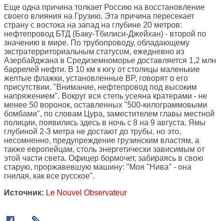
Еще одна причина толкает Россию на восстановление
своего влияния на Грузию. Эта причина пересекает
страну с востока на запад на глубине 20 метров:
нефтепровод БТД (Баку-Тбилиси-Джейхан) - второй по
значению в мире. По трубопроводу, обладающему
экстратерриториальным статусом, ежедневно из
Азербайджана в Средиземноморье доставляется 1,2 млн
баррелей нефти. В 10 км к югу от столицы маленькие
желтые флажки, установленные BP, говорят о его
присутствии. "Внимание, нефтепровод под высоким
напряжением". Вокруг вся степь усеяна кратерами - не
менее 50 воронок, оставленных "500-килограммовыми
бомбами", по словам Цура, заместителем главы местной
полиции, появились здесь в ночь с 8 на 9 августа. Ямы
глубиной 2-3 метра не достают до трубы, но это,
несомненно, предупреждение грузинским властям, а
также европейцам, столь энергетически зависимым от
этой части света. Офицер бормочет, забираясь в свою
старую, проржавевшую машину: "Моя "Нива" - она
гнилая, как все русское".
Источник:
Le Nouvel Observateur