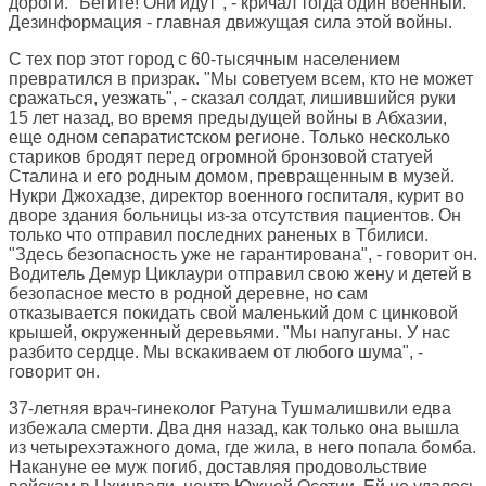
дороги. "Бегите! Они идут", - кричал тогда один военный.
Дезинформация - главная движущая сила этой войны.
С тех пор этот город с 60-тысячным населением
превратился в призрак. "Мы советуем всем, кто не может
сражаться, уезжать", - сказал солдат, лишившийся руки
15 лет назад, во время предыдущей войны в Абхазии,
еще одном сепаратистском регионе. Только несколько
стариков бродят перед огромной бронзовой статуей
Сталина и его родным домом, превращенным в музей.
Нукри Джохадзе, директор военного госпиталя, курит во
дворе здания больницы из-за отсутствия пациентов. Он
только что отправил последних раненых в Тбилиси.
"Здесь безопасность уже не гарантирована", - говорит он.
Водитель Демур Циклаури отправил свою жену и детей в
безопасное место в родной деревне, но сам
отказывается покидать свой маленький дом с цинковой
крышей, окруженный деревьями. "Мы напуганы. У нас
разбито сердце. Мы вскакиваем от любого шума", -
говорит он.
37-летняя врач-гинеколог Ратуна Тушмалишвили едва
избежала смерти. Два дня назад, как только она вышла
из четырехэтажного дома, где жила, в него попала бомба.
Накануне ее муж погиб, доставляя продовольствие