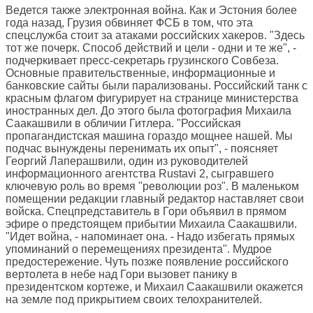
Ведется также электронная война. Как и Эстония более
года назад, Грузия обвиняет ФСБ в том, что эта
спецслужба стоит за атаками российских хакеров. "Здесь
тот же почерк. Способ действий и цели - одни и те же", -
подчеркивает пресс-секретарь грузинского Совбеза.
Основные правительственные, информационные и
банковские сайты были парализованы. Российский танк с
красным флагом фигурирует на странице министерства
иностранных дел. До этого была фотография Михаила
Саакашвили в обличии Гитлера. "Российская
пропагандистская машина гораздо мощнее нашей. Мы
подчас вынуждены перенимать их опыт", - поясняет
Георгий Лаперашвили, один из руководителей
информационного агентства Rustavi 2, сыгравшего
ключевую роль во время "революции роз". В маленьком
помещении редакции главный редактор наставляет свои
войска. Спецпредставитель в Гори объявил в прямом
эфире о предстоящем прибытии Михаила Саакашвили.
"Идет война, - напоминает она. - Надо избегать прямых
упоминаний о перемещениях президента". Мудрое
предостережение. Чуть позже появление российского
вертолета в небе над Гори вызовет панику в
президентском кортеже, и Михаил Саакашвили окажется
на земле под прикрытием своих телохранителей.