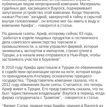
публичным лицом непрозрачной компании. Материалы
судебных дел, касающихся Bayrock, подчеркивают
запутанное устройство этой компании. Когда Черчилль
назвал Россию "загадкой, завернутой в тайну и скрытой
внутри головоломки", он вполне мог бы иметь в виду и
компанию Арифа", - говорится в статье.
По данным газеты, Ариф, которому сейчас 63 года,
"работал в отделе пищевых продуктов и гостиничного
дела советского министерства торговли и
промышленности, а затем управлял фирмой, которая
занималась экспортом и импортом, строил отели в
Турции, а в начале века отправился в Нью-Йорк, чтобы
застраивать участки в Бруклине".
В 2010 году Арифа арестовали в Турции по обвинениям
в содействии организации оргии на яхте, которая когда-
то принадлежала Ататюрку, основателю турецкого
государства. "Представитель компании сказала, что в
2012 году обвинения были сняты. Считается, что теперь
Ариф живет в Турции. Его представитель сказала, что он
был "единственным владельцем" Bayrock в период, когда
фирма сотрудничала с Трампом", - говорится в статье.
"Феликс Сатер, правая рука Арифа, пришел в Bayrock из