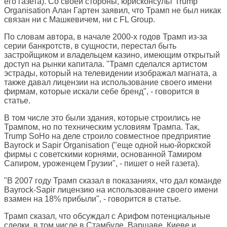
его газета). Со своей стороны, юрисконсульт Trump
Organisation Алан Гартен заявил, что Трамп не был никак
связан ни с Машкевичем, ни с FL Group.
По словам автора, в начале 2000-х годов Трамп из-за
серии банкротств, в сущности, перестал быть
застройщиком и владельцем казино, имеющим открытый
доступ на рынки капитала. "Трамп сделался артистом
эстрады, который на телевидении изображал магната, а
также давал лицензии на использование своего имени
фирмам, которые искали себе бренд", - говорится в
статье.
В том числе это были здания, которые строились не
Трампом, но по техническим условиям Трампа. Так,
Trump SoHo на деле строило совместное предприятие
Bayrock и Sapir Organisation ("еще одной нью-йоркской
фирмы с советскими корнями, основанной Тамиром
Сапиром, уроженцем Грузии", - пишет о ней газета).
"В 2007 году Трамп сказал в показаниях, что дал команде
Bayrock-Sapir лицензию на использование своего имени
взамен на 18% прибыли", - говорится в статье.
Трамп сказал, что обсуждал с Арифом потенциальные
сделки, в том числе в Стамбуле, Варшаве, Киеве и