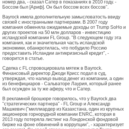
номер два, - сказал Сатер в показаниях в 2010 году. -
Боссом был [Ариф]. Он был боссом всех боссов".
Bayrock имела дополнительную замысловатость ввиду
связей с иностранными партнерами. В 2007 году
компания обменяла ожидаемые доходы от Trump SoHo и
других проектов на 50 млн долларов - инвестицию
исландской компании FL Group. "В следующем году эта
компания, как и значительная часть исландской
экономики, обанкротилась, что побудило Россию
предоставить Исландии антикризисный кредит", -
говорится в статье.
Сделка с FL спровоцировала мятеж в Bayrock.
Финансовый директор Джоди Крисс подал в суд,
утверждая, что налицо вывод денег из компании, а один
из бенефициаров - Сальваторе Лаурия, который ранее
был осужден за ту же аферу, что и Сатер.
В рекламной брошюре говорилось, что у Bayrock два
"стратегических партнера" - FL Group и Александр
Машкевич ("миллиардер из Казахстана, один из крупных
акционеров горнорудной компании ENRC, которая в
2013 году потеряла листинг на Лондонской фондовой
бирже на фоне обвинений в коррупции", - характеризует