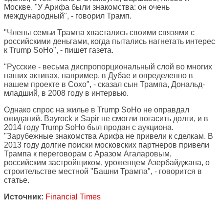
Москве. "У Арифа были знакомства: он очень
международный", - говорил Трамп.
"Члены семьи Трампа хвастались своими связями с
российскими деньгами, когда пытались нагнетать интерес
к Trump SoHo", - пишет газета.
"Русские - весьма диспропорциональный слой во многих
наших активах, например, в Дубае и определенно в
нашем проекте в Сохо", - сказал сын Трампа, Дональд-
младший, в 2008 году в интервью.
Однако спрос на жилье в Trump SoHo не оправдал
ожиданий. Bayrock и Sapir не смогли погасить долги, и в
2014 году Trump SoHo был продан с аукциона.
"Зарубежные знакомства Арифа не привели к сделкам. В
2013 году долгие поиски московских партнеров привели
Трампа к переговорам с Аразом Агаларовым,
российским застройщиком, уроженцем Азербайджана, о
строительстве местной "Башни Трампа", - говорится в
статье.
Источник:
Financial Times