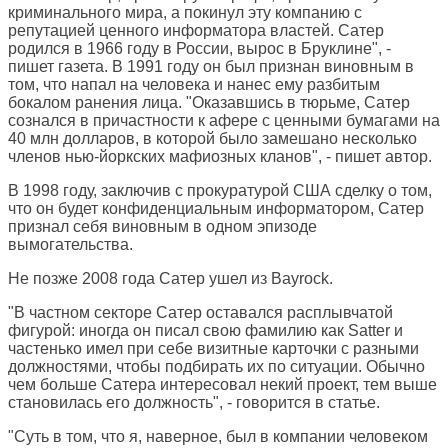
криминального мира, а покинул эту компанию с
репутацией ценного информатора властей. Сатер
родился в 1966 году в России, вырос в Бруклине", -
пишет газета. В 1991 году он был признан виновным в
том, что напал на человека и нанес ему разбитым
бокалом ранения лица. "Оказавшись в тюрьме, Сатер
сознался в причастности к афере с ценными бумагами на
40 млн долларов, в которой было замешано несколько
членов нью-йоркских мафиозных кланов", - пишет автор.
В 1998 году, заключив с прокуратурой США сделку о том,
что он будет конфиденциальным информатором, Сатер
признал себя виновным в одном эпизоде
вымогательства.
Не позже 2008 года Сатер ушел из Bayrock.
"В частном секторе Сатер оставался расплывчатой
фигурой: иногда он писал свою фамилию как Satter и
частенько имел при себе визитные карточки с разными
должностями, чтобы подбирать их по ситуации. Обычно
чем больше Сатера интересовал некий проект, тем выше
становилась его должность", - говорится в статье.
"Суть в том, что я, наверное, был в компании человеком