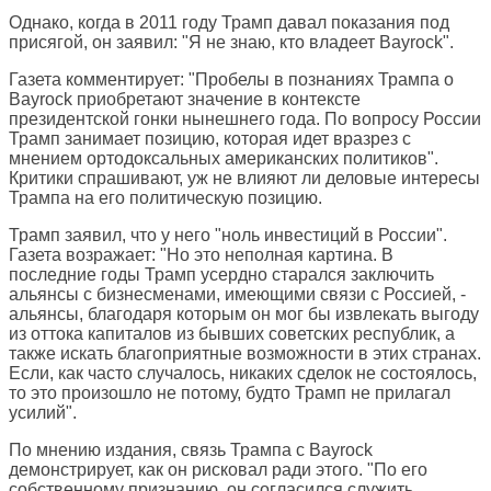
Однако, когда в 2011 году Трамп давал показания под
присягой, он заявил: "Я не знаю, кто владеет Bayrock".
Газета комментирует: "Пробелы в познаниях Трампа о
Bayrock приобретают значение в контексте
президентской гонки нынешнего года. По вопросу России
Трамп занимает позицию, которая идет вразрез с
мнением ортодоксальных американских политиков".
Критики спрашивают, уж не влияют ли деловые интересы
Трампа на его политическую позицию.
Трамп заявил, что у него "ноль инвестиций в России".
Газета возражает: "Но это неполная картина. В
последние годы Трамп усердно старался заключить
альянсы с бизнесменами, имеющими связи с Россией, -
альянсы, благодаря которым он мог бы извлекать выгоду
из оттока капиталов из бывших советских республик, а
также искать благоприятные возможности в этих странах.
Если, как часто случалось, никаких сделок не состоялось,
то это произошло не потому, будто Трамп не прилагал
усилий".
По мнению издания, связь Трампа с Bayrock
демонстрирует, как он рисковал ради этого. "По его
собственному признанию, он согласился служить