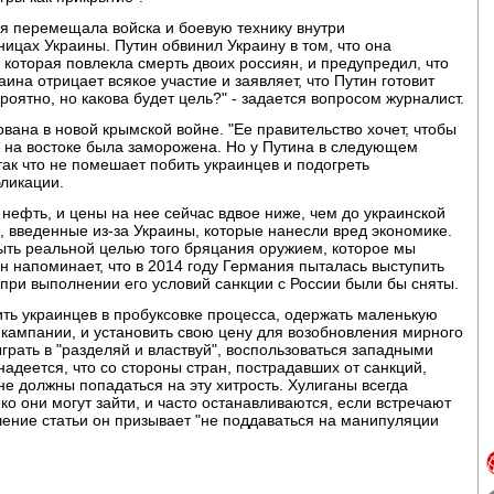
ия перемещала войска и боевую технику внутри
ницах Украины. Путин обвинил Украину в том, что она
 которая повлекла смерть двоих россиян, и предупредил, что
аина отрицает всякое участие и заявляет, что Путин готовит
роятно, но какова будет цель?" - задается вопросом журналист.
ована в новой крымской войне. "Ее правительство хочет, чтобы
а на востоке была заморожена. Но у Путина в следующем
ак что не помешает побить украинцев и подогреть
бликации.
 нефть, и цены на нее сейчас вдвое ниже, чем до украинской
, введенные из-за Украины, которые нанесли вред экономике.
ыть реальной целью того бряцания оружием, которое мы
н напоминает, что в 2014 году Германия пыталась выступить
при выполнении его условий санкции с России были бы сняты.
нить украинцев в пробуксовке процесса, одержать маленькую
кампании, и установить свою цену для возобновления мирного
грать в "разделяй и властвуй", воспользоваться западными
надеется, что со стороны стран, пострадавших от санкций,
не должны попадаться на эту хитрость. Хулиганы всегда
ко они могут зайти, и часто останавливаются, если встречают
ючение статьи он призывает "не поддаваться на манипуляции