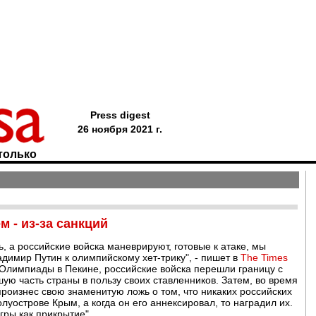
Press digest
26 ноября 2021 г.
только
 - из-за санкций
, а российские войска маневрируют, готовые к атаке, мы
адимир Путин к олимпийскому хет-трику", - пишет в
The Times
 Олимпиады в Пекине, российские войска перешли границу с
шую часть страны в пользу своих ставленников. Затем, во время
произнес свою знаменитую ложь о том, что никаких российских
уострове Крым, а когда он его аннексировал, то наградил их.
гры как прикрытие".