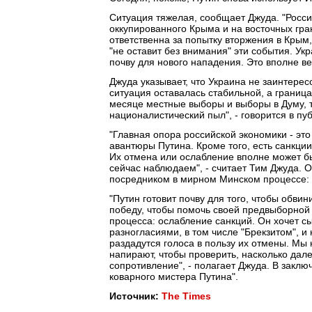
Ситуация тяжелая, сообщает Джуда. "Росс
оккупированного Крыма и на восточных гра
ответственна за попытку вторжения в Крым,
"не оставит без внимания" эти события. Укр
почву для нового нападения. Это вполне ве
Джуда указывает, что Украина не заинтерес
ситуация оставалась стабильной, а границ
месяце местные выборы и выборы в Думу, т
националистический пыл", - говорится в пу
"Главная опора российской экономики - это
авантюры Путина. Кроме того, есть санкции
Их отмена или ослабление вполне может б
сейчас наблюдаем", - считает Тим Джуда. О
посредником в мирном Минском процессе: 
"Путин готовит почву для того, чтобы обви
победу, чтобы помочь своей предвыборной 
процесса: ослабление санкций. Он хочет сы
разногласиями, в том числе "Брекзитом", и 
раздадутся голоса в пользу их отмены. Мы 
напирают, чтобы проверить, насколько дале
сопротивление", - полагает Джуда. В закл
коварного мистера Путина".
Источник:
The Times