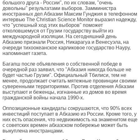
большого друга - России", по их словам, "очень
довольны" результатами выборов. Замминистра
иностранных дел Абхазии Максим Гунджия в телефонном
интервью
The Christian Science Monitor
выразил надежду,
что "успешный ход этих выборов" поможет
отколовшемуся от Грузии государству выйти из
международной изоляции. На сегодняшний день
Абхазию признали Россия, Никарагуа и Венесуэла, на
очереди тихоокеанское карликовое государство Науру,
напоминает газета.
Багапш после объявления о собственной победе в
очередной раз заявил, что "Абхазия никогда больше не
будет частью Грузии". Официальный Тбилиси, тем не
менее, продолжает считать мятежные провинции своими
суверенными территориями. Против отделения Абхазии
выступают и беженцы, изгнанные из домов во время
гражданской войны начала 1990-х.
Оппозиционные кандидаты сокрушаются, что 90% всех
инвестиций поступает в Абхазию из России. Кроме того, у
них есть опасения, что недвижимость на знаменитом еще
с советских времен абхазском побережье может быть
выкуплена иностранцами.