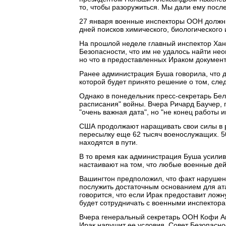
то, чтобы разоружиться. Мы дали ему посл
27 января военные инспекторы ООН должны 
дней поисков химического, биологического 
На прошлой неделе главный инспектор Хан
Безопасности, что им не удалось найти не
но что в предоставленных Ираком документ
Ранее администрация Буша говорила, что д
которой будет принято решение о том, сле
Однако в понедельник пресс-секретарь Бел
расписания" войны. Вчера Ричард Баучер, п
"очень важная дата", но "не конец работы и
США продолжают наращивать свои силы в 
пересылку еще 62 тысяч военослужащих. 5
находятся в пути.
В то время как администрация Буша усилив
настаивают на том, что любые военные де
Вашингтон предположил, что факт нарушен
послужить достаточным основанием для ата
говорится, что если Ирак предоставит ло
будет сотрудничать с военными инспектора
Вчера генеральный секретарь ООН Кофи Анн
Ирак нарушит ее условия, Совет Безопасн