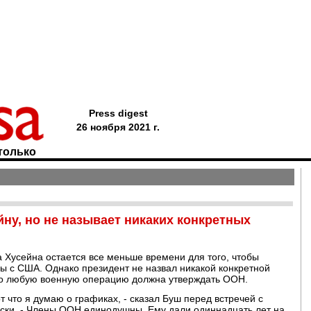
Press digest
26 ноября 2021 г.
только
ну, но не называет никаких конкретных
а Хусейна остается все меньше времени для того, чтобы
ы с США. Однако президент не назвал никакой конкретной
то любую военную операцию должна утверждать ООН.
 что я думаю о графиках, - сказал Буш перед встречей с
ки. - Члены ООН единодушны. Ему дали одиннадцать лет на