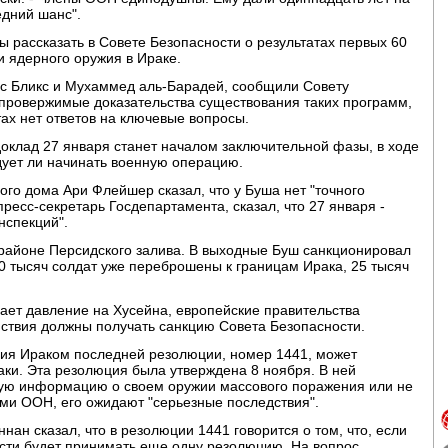
едний шанс".
рассказать в Совете Безопасности о результатах первых 60
и ядерного оружия в Ираке.
с Бликс и Мухаммед аль-Барадей, сообщили Совету
опровержимые доказательства существования таких программ,
ах нет ответов на ключевые вопросы.
оклад 27 января станет началом заключительной фазы, в ходе
дует ли начинать военную операцию.
ого дома Ари Флейшер сказал, что у Буша нет "точного
ресс-секретарь Госдепартамента, сказал, что 27 января -
нспекций".
районе Персидского залива. В выходные Буш санкционировал
0 тысяч солдат уже переброшены к границам Ирака, 25 тысяч
ает давление на Хусейна, европейские правительства
йствия должны получать санкцию Совета Безопасности.
ия Ираком последней резолюции, номер 1441, может
ки. Эта резолюция была утверждена 8 ноября. В ней
жную информацию о своем оружии массового поражения или не
ми ООН, его ожидают "серьезные последствия".
ан сказал, что в резолюции 1441 говорится о том, что, если
ости будет принимать еще одну резолюцию. На вопрос