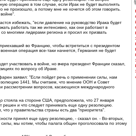
нную операцию в том случае, если Ирак не будет выполнять
о не произошло, а потому мне не хочется об этом говорить.
 войне".
астся избежать, "если давление на руководство Ирака будет
ать работать так же интенсивно, как они работают в
л со многими лидерами региона и просил их призвать
приехавший во Францию, чтобы встретиться с президентом
 военная операция все-таки начнется, Германия не будет
дет участвовать в войне, но вчера президент Франции сказал,
зициях по вопросу об Ираке.
рен заявил: "Если пойдет речь о применении силы, нам
резолюцию 1441. Мы считаем, что мнение ООН и Совет
ри рассмотрении вопросов, касающихся международного
о стояла на стороне США, предположила, что 27 января
ет решен и что следует принимать еще одну резолюцию.
 что у правительства страны есть два "приоритета".
ности принял еще одну резолюцию, - сказал он. - Во-вторых,
 силы, мы хотим, чтобы палата общин проголосовала по этому