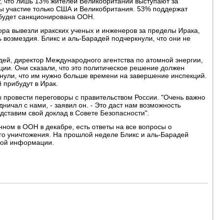
 что лишь 13% жителей Великобритании выступают за
ы участие только США и Великобритания. 53% поддержат
 будет санкционирована ООН.
ора вывезли иракских ученых и инженеров за пределы Ирака,
ь возмездия. Бликс и аль-Барадей подчеркнули, что они не
дей, директор Международного агентства по атомной энергии,
ции. Они сказали, что это политическое решение должен
нули, что им нужно больше времени на завершение инспекций.
 прибудут в Ирак.
ы провести переговоры с правительством России. "Очень важно
дничал с нами, - заявил он. - Это даст нам возможность
дставим свой доклад в Совете Безопасности".
анном в ООН в декабре, есть ответы на все вопросы о
го уничтожения. На прошлой неделе Бликс и аль-Барадей
овой информации.