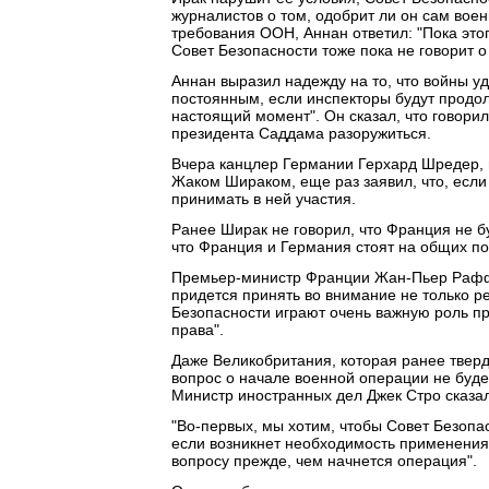
журналистов о том, одобрит ли он сам вое
требования ООН, Аннан ответил: "Пока этог
Совет Безопасности тоже пока не говорит о
Аннан выразил надежду на то, что войны уд
постоянным, если инспекторы будут продолж
настоящий момент". Он сказал, что говори
президента Саддама разоружиться.
Вчера канцлер Германии Герхард Шредер, 
Жаком Шираком, еще раз заявил, что, если
принимать в ней участия.
Ранее Ширак не говорил, что Франция не бу
что Франция и Германия стоят на общих по
Премьер-министр Франции Жан-Пьер Раффа
придется принять во внимание не только 
Безопасности играют очень важную роль п
права".
Даже Великобритания, которая ранее тверд
вопрос о начале военной операции не буд
Министр иностранных дел Джек Стро сказал,
"Во-первых, мы хотим, чтобы Совет Безопас
если возникнет необходимость применения
вопросу прежде, чем начнется операция".