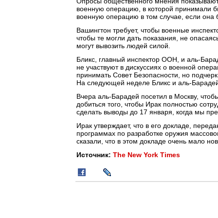
Опросы общественного мнения показывают,
военную операцию, в которой принимали б
военную операцию в том случае, если она
Вашингтон требует, чтобы военные инспект
чтобы те могли дать показания, не опасаяс
могут вывозить людей силой.
Бликс, главный инспектор ООН, и аль-Бара
не участвуют в дискуссиях о военной опера
принимать Совет Безопасности, но подчерк
На следующей неделе Бликс и аль-Барадей
Вчера аль-Барадей посетил в Москву, чтоб
добиться того, чтобы Ирак полностью сотру
сделать выводы до 17 января, когда мы пре
Ирак утверждает, что в его докладе, перед
программах по разработке оружия массово
сказали, что в этом докладе очень мало н
Источник:
The New York Times