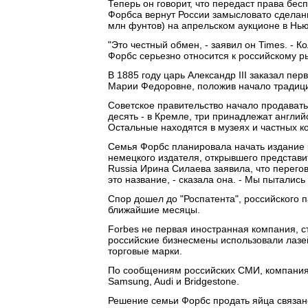
Теперь он говорит, что передаст права бес
Форбса вернут России замысловато сделанн
млн фунтов) на апрельском аукционе в Нь
"Это честный обмен, - заявил он Times. - 
Форбс серьезно относится к российскому ры
В 1885 году царь Александр III заказал пе
Марии Федоровне, положив начало традици
Советское правительство начало продавать 
десять - в Кремле, три принадлежат англи
Остальные находятся в музеях и частных к
Семья Форбс планировала начать издание 
немецкого издателя, открывшего представит
Russia Ирина Силаева заявила, что перег
это название, - сказала она. - Мы пытались
Спор дошел до "Роспатента", российского 
ближайшие месяцы.
Forbes не первая иностранная компания, с
российские бизнесмены использовали лазей
торговые марки.
По сообщениям российских СМИ, компания
Samsung, Audi и Bridgestone.
Решение семьи Форбс продать яйца связан