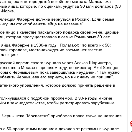
платно, если пятеро детей покойного магната Малкольма
ые яйца, которые, по оценкам, уйдут за 90 млн долларов (53
ю-Йорке.
Коллекция Фаберже должна вернуться в Россию. Если семья
нку, им стоит обменять яйца на название".
рвое яйцо в качестве пасхального подарка своей жене, царице
и, которая просуществовала в семье Романовых 30 лет.
яйца Фаберже в 1930-е годы. Полагают, что всего их 50:
йской королеве, местонахождение восьми неизвестно.
оллекциях.
русской версии своего журнала через Алекса Шпрингера,
ельство в Москве в прошлом году, но директор Axel Springer
оворы с Чернышевым пока завершились неудачей. "Нам нужно
 убедить Чернышева его вернуть, но ни к чему не пришли".
патентного управления, которое должно принять решение в
толкнувшаяся с подобной проблемой. В 90-е годы многие
ки в законодательстве, чтобы регистрировать зарубежные
 Чернышева "Моспатент" приобрела права также на названия
о с 50-процентным падением доходов от рекламы в журнале