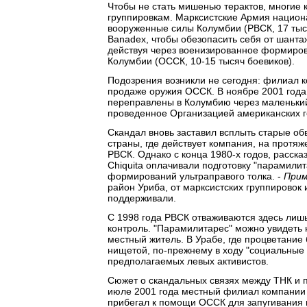
Чтобы не стать мишенью терактов, многие
группировкам. Марксистские Армия национ
вооруженные силы Колумбии (РВСК, 17 тыся
Banadex, чтобы обезопасить себя от шанта
действуя через военизированное формиро
Колумбии (ОССК, 10-15 тысяч боевиков).
Подозрения возникли не сегодня: филиал к
продаже оружия ОССК. В ноябре 2001 года
переправлены в Колумбию через маленький
проведенное Организацией американских го
Скандал вновь заставил всплыть старые об
страны, где действует компания, на протя
РВСК. Однако с конца 1980-х годов, расск
Chiquita оплачивали подготовку "парамили
формирований ультраправого толка. -
Прим
район Уриба, от марксистских группировок
поддерживали.
С 1998 года РВСК отваживаются здесь лишь
контроль. "Парамилитарес" можно увидеть н
местный житель. В Урабе, где процветание 
нищетой, по-прежнему в ходу "социальные ч
предполагаемых левых активистов.
Сюжет о скандальных связях между ТНК и 
июле 2001 года местный филиал компании 
прибегал к помощи ОССК для запугивания 