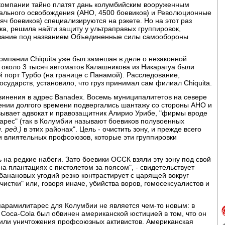
 компании тайно платят дань колумбийским вооруженным
ального освобождения (АНО, 4500 боевиков) и Революционные
ч боевиков) специализируются на рэкете. Но на этот раз
жа, решила найти защиту у ультраправых группировок,
вание под названием Объединенные силы самообороны
омпании Chiquita уже был замешан в деле о незаконной
 около 3 тысяч автоматов Калашникова из Никарагуа были
 порт Турбо (на границе с Панамой). Расследование,
сударств, установило, что груз принимал сам филиал Chiquita.
винения в адрес Banadex. Восемь муниципалитетов на севере
жении долгого времени подвергались шантажу со стороны АНО и
азывает адвокат и правозащитник Алирио Урибе, "фирмы вроде
тарес" (так в Колумбии называют боевиков полувоенных
. ред.)
в этих районах". Цель - очистить зону, и прежде всего
 и влиятельных профсоюзов, которые эти группировки
 на редкие набеги. Зато боевики ОССК взяли эту зону под свой
а плантациях с пистолетом за поясом", - свидетельствует
банановых угодий резко контрастирует с царящей вокруг
истки" или, говоря иначе, убийства воров, гомосексуалистов и
парамилитарес для Колумбии не является чем-то новым: в
Coca-Cola был обвинен американской юстицией в том, что он
или уничтожения профсоюзных активистов. Американская