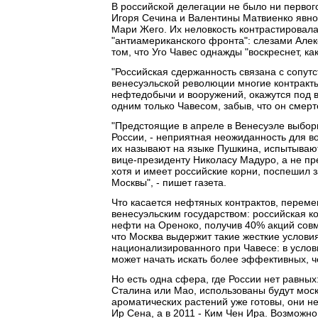
В российской делегации не было ни первог
Игоря Сечина и Валентины Матвиенко явно 
Мари Жего. Их неловкость контрастировал
"антиамериканского фронта": слезами Але
том, что Уго Чавес однажды "воскреснет, ка
"Российская сдержанность связана с сопут
венесуэльской революции многие контракт
нефтедобычи и вооружений, окажутся под 
одним только Чавесом, забыв, что он смерт
"Предстоящие в апреле в Венесуэле выборы
России, - неприятная неожиданность для во
их называют на языке Пушкина, испытываю
вице-президенту Николасу Мадуро, а не пр
хотя и имеет российские корни, поспешил за
Москвы", - пишет газета.
Что касается нефтяных контрактов, перемен
венесуэльским государством: российская к
нефти на Ореноко, получив 40% акций совм
что Москва выдержит такие жесткие услови
национализированного при Чавесе: в усло
может начать искать более эффективных, ч
Но есть одна сфера, где России нет равных
Сталина или Мао, использованы будут моск
ароматических растений уже готовы, они 
Ир Сена, а в 2011 - Ким Чен Ира. Возможно