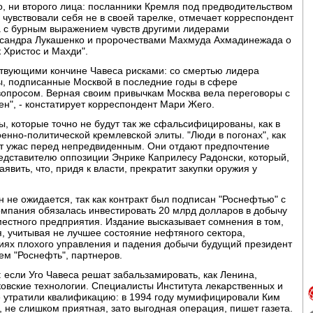
о, ни второго лица: посланники Кремля под предводительством
чувствовали себя не в своей тарелке, отмечает корреспондент
а с бурным выражением чувств другими лидерами
ксандра Лукашенко и пророчествами Махмуда Ахмадинежада о
к Христос и Махди".
ствующими кончине Чавеса рисками: со смертью лидера
ы, подписанные Москвой в последние годы в сфере
вопросом. Верная своим привычкам Москва вела переговоры с
ен", - констатирует корреспондент Мари Жего.
, которые точно не будут так же сфальсифицированы, как в
енно-политической кремлевской элиты. "Люди в погонах", как
т ужас перед непредвиденным. Они отдают предпочтение
едставителю оппозиции Энрике Каприлесу Радонски, который,
явить, что, придя к власти, прекратит закупки оружия у
 не ожидается, так как контракт был подписан "Роснефтью" с
омпания обязалась инвестировать 20 млрд долларов в добычу
естного предприятия. Издание высказывает сомнения в том,
я, учитывая не лучшее состояние нефтяного сектора,
виях плохого управления и падения добычи будущий президент
ем "Роснефть", партнеров.
: если Уго Чавеса решат забальзамировать, как Ленина,
овские технологии. Специалисты Института лекарственных и
не утратили квалификацию: в 1994 году мумифицировали Ким
, не слишком приятная, зато выгодная операция, пишет газета.