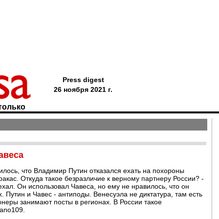
Press digest
26 ноября 2021 г.
только
авеса
лось, что Владимир Путин отказался ехать на похороны
ракас. Откуда такое безразличие к верному партнеру России? -
оехал. Он использовал Чавеса, но ему не нравилось, что он
 Путин и Чавес - антиподы. Венесуэла не диктатура, там есть
неры занимают посты в регионах. В России такое
lano109.