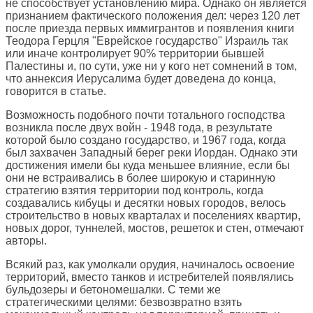
не способствует установлению мира. Однако он является
признанием фактического положения дел: через 120 лет
после приезда первых иммигрантов и появления книги
Теодора Герцля "Еврейское государство" Израиль так
или иначе контролирует 90% территории бывшей
Палестины и, по сути, уже ни у кого нет сомнений в том,
что аннексия Иерусалима будет доведена до конца,
говорится в статье.
Возможность подобного почти тотального господства
возникла после двух войн - 1948 года, в результате
которой было создано государство, и 1967 года, когда
был захвачен Западный берег реки Иордан. Однако эти
достижения имели бы куда меньшее влияние, если бы
они не встраивались в более широкую и старинную
стратегию взятия территории под контроль, когда
создавались кибуцы и десятки новых городов, велось
строительство в новых кварталах и поселениях квартир,
новых дорог, туннелей, мостов, решеток и стен, отмечают
авторы.
Всякий раз, как умолкали орудия, начиналось освоение
территорий, вместо танков и истребителей появлялись
бульдозеры и бетономешалки. С теми же
стратегическими целями: безвозвратно взять