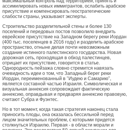
максимальный контроль над территорией, принять и
ассимилировать новых иммигрантов, ослабить арабское
присутствие и компенсировать геостратегические
слабости страны, указывают эксперты.
Строительство разделительной стены и более 130
поселений и передовых постов позволило внедрить
еврейское присутствие на Западном берегу реки Иордан
(400 тыс. поселенцев в 2016 году) и разделить арабское
пространство, отныне делая почти невозможным
создание истинного палестинского государства. Новая
дорожная сеть, проходящая в обход палестинцев,
отрицает их присутствие, говорится в статье.
Однородность пейзажа словно стремится навязать
очевидность идеи о том, что Западный берег реки
Иордан, переименованный в "Иудею и Самарию",
является составной частью Израиля. Символическая и
визуальная аннексия сопровождает фактическую
аннексию, оправдывая и предваряя аннексию правовую,
считают Субра и Фуэнтес.
Но в тот момент, когда такая стратегия наконец стала
приносить плоды, она оказалась бессильной перед
лицом значительных проблем, с которыми придется
столкнуться Израилю. Первая - в области морали и