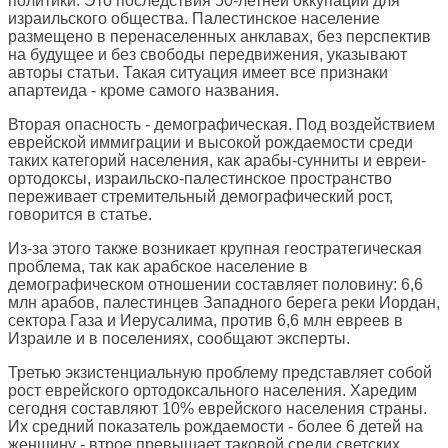
политики. Это последствия 50-летней оккупации для
израильского общества. Палестинское население
размещено в перенаселенных анклавах, без перспектив
на будущее и без свободы передвижения, указывают
авторы статьи. Такая ситуация имеет все признаки
апартеида - кроме самого названия.
Вторая опасность - демографическая. Под воздействием
еврейской иммиграции и высокой рождаемости среди
таких категорий населения, как арабы-сунниты и евреи-
ортодоксы, израильско-палестинское пространство
переживает стремительный демографический рост,
говорится в статье.
Из-за этого также возникает крупная геостратегическая
проблема, так как арабское население в
демографическом отношении составляет половину: 6,6
млн арабов, палестинцев Западного берега реки Иордан,
сектора Газа и Иерусалима, против 6,6 млн евреев в
Израиле и в поселениях, сообщают эксперты.
Третью экзистенциальную проблему представляет собой
рост еврейского ортодоксального населения. Харедим
сегодня составляют 10% еврейского населения страны.
Их средний показатель рождаемости - более 6 детей на
женщину - втрое превышает таковой среди светских