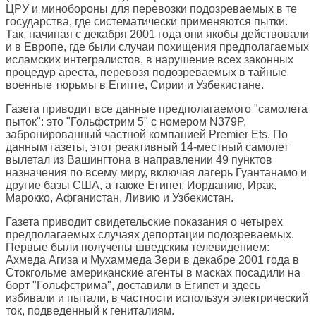
ЦРУ и минобороны для перевозки подозреваемых в те
государства, где систематически применяются пытки.
Так, начиная с декабря 2001 года они якобы действовали
и в Европе, где были случаи похищения предполагаемых
исламских интегралистов, в нарушение всех законных
процедур ареста, перевозя подозреваемых в тайные
военные тюрьмы в Египте, Сирии и Узбекистане.
Газета приводит все данные предполагаемого "самолета
пыток": это "Гольфстрим 5" с номером N379P,
забронированный частной компанией Premier Ets. По
данным газеты, этот реактивный 14-местный самолет
вылетал из Вашингтона в направлении 49 пунктов
назначения по всему миру, включая лагерь Гуантанамо и
другие базы США, а также Египет, Иорданию, Ирак,
Марокко, Афганистан, Ливию и Узбекистан.
Газета приводит свидетельские показания о четырех
предполагаемых случаях депортации подозреваемых.
Первые были получены шведским телевидением:
Ахмеда Агиза и Мухаммеда Зери в декабре 2001 года в
Стокгольме американские агенты в масках посадили на
борт "Гольфстрима", доставили в Египет и здесь
избивали и пытали, в частности используя электрический
ток, подведенный к гениталиям.