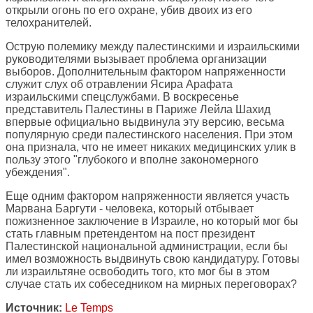
открыли огонь по его охране, убив двоих из его
телохранителей.
Острую полемику между палестинскими и израильскими
руководителями вызывает проблема организации
выборов. Дополнительным фактором напряженности
служит слух об отравлении Ясира Арафата
израильскими спецслужбами. В воскресенье
представитель Палестины в Париже Лейла Шахид
впервые официально выдвинула эту версию, весьма
популярную среди палестинского населения. При этом
она признала, что не имеет никаких медицинских улик в
пользу этого "глубокого и вполне закономерного
убеждения".
Еще одним фактором напряженности является участь
Марвана Баргути - человека, который отбывает
пожизненное заключение в Израиле, но который мог бы
стать главным претендентом на пост президент
Палестинской национальной администрации, если бы
имел возможность выдвинуть свою кандидатуру. Готовы
ли израильтяне освободить того, кто мог бы в этом
случае стать их собеседником на мирных переговорах?
Источник:
Le Temps