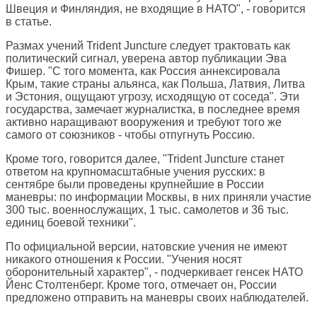
Швеция и Финляндия, не входящие в НАТО", - говорится
в статье.
Размах учений Trident Juncture следует трактовать как
политический сигнал, уверена автор публикации Эва
Фишер. "С того момента, как Россия аннексировала
Крым, такие страны альянса, как Польша, Латвия, Литва
и Эстония, ощущают угрозу, исходящую от соседа". Эти
государства, замечает журналистка, в последнее время
активно наращивают вооружения и требуют того же
самого от союзников - чтобы отпугнуть Россию.
Кроме того, говорится далее, "Trident Juncture станет
ответом на крупномасштабные учения русских: в
сентябре были проведены крупнейшие в России
маневры: по информации Москвы, в них приняли участие
300 тыс. военнослужащих, 1 тыс. самолетов и 36 тыс.
единиц боевой техники".
По официальной версии, натовские учения не имеют
никакого отношения к России. "Учения носят
оборонительный характер", - подчеркивает генсек НАТО
Йенс Столтенберг. Кроме того, отмечает он, России
предложено отправить на маневры своих наблюдателей.