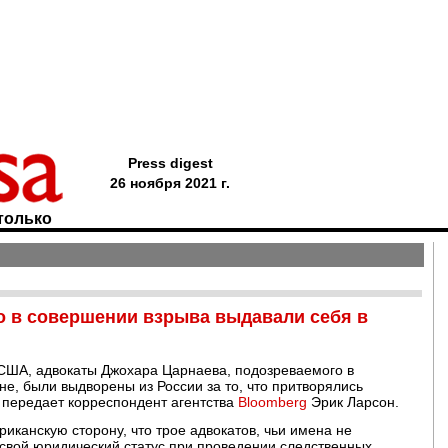
Press digest
26 ноября 2021 г.
только
 в совершении взрыва выдавали себя в
США, адвокаты Джохара Царнаева, подозреваемого в
, были выдворены из России за то, что притворялись
, передает корреспондент агентства
Bloomberg
Эрик Ларсон.
канскую сторону, что трое адвокатов, чьи имена не
 свой юридический статус при проведении следственных