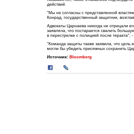
действий.
"Мы не согласны с представленной властям
Конрад, государственный защитник, возгл
Адвокаты Царнаева никогда не отрицали ег
заявляла, что постарается свалить большую
в перестрелке с полицией после теракта", - 
"Команда защиты также заявила, что цель е
могли бы убедить присяжных сохранить Цар
Источник:
Bloomberg