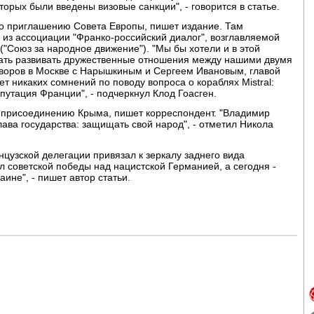
торых были введены визовые санкции", - говорится в статье.
по приглашению Совета Европы, пишет издание. Там
 из ассоциации "Франко-российский диалог", возглавляемой
"Союз за народное движение"). "Мы бы хотели и в этой
ть развивать дружественные отношения между нашими двумя
оворов в Москве с Нарышкиным и Сергеем Ивановым, главой
т никаких сомнений по поводу вопроса о кораблях Mistral:
епутация Франции", - подчеркнул Клод Гоасген.
 присоединению Крыма, пишет корреспондент. "Владимир
глава государства: защищать свой народ", - отметил Никола
нцузской делегации привязал к зеркалу заднего вида
л советской победы над нацистской Германией, а сегодня -
ине", - пишет автор статьи.