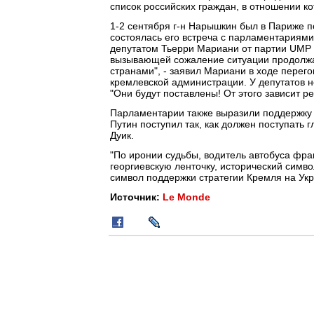
список российских граждан, в отношении ко
1-2 сентября г-н Нарышкин был в Париже 
состоялась его встреча с парламентариями
депутатом Тьерри Мариани от партии UMP (
вызывающей сожаление ситуации продолжа
странами", - заявил Мариани в ходе перег
кремлевской администрации. У депутатов не
"Они будут поставлены! От этого зависит р
Парламентарии также выразили поддержку
Путин поступил так, как должен поступать 
Дуик.
"По иронии судьбы, водитель автобуса фра
георгиевскую ленточку, исторический симво
символ поддержки стратегии Кремля на Укра
Источник:
Le Monde