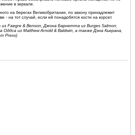
ажение в зеркале.
нного на берегах Великобритании, по закону принадлежит
е - на тот случай, если ей понадобятся кости на корсет.
з Faegre & Benson; Джона Барнетта из Burges Salmon;
а Оддса из Matthew Arnold & Baldwin, а также Дэна Кьерана,
am Press)