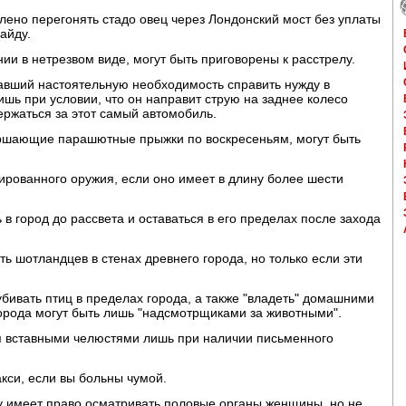
лено перегонять стадо овец через Лондонский мост без уплаты
айду.
ии в нетрезвом виде, могут быть приговорены к расстрелу.
вавший настоятельную необходимость справить нужду в
ишь при условии, что он направит струю на заднее колесо
ержаться за этот самый автомобиль.
ршающие парашютные прыжки по воскресеньям, могут быть
ированного оружия, если оно имеет в длину более шести
в город до рассвета и оставаться в его пределах после захода
ть шотландцев в стенах древнего города, но только если эти
убивать птиц в пределах города, а также "владеть" домашними
города могут быть лишь "надсмотрщиками за животными".
я вставными челюстями лишь при наличии письменного
кси, если вы больны чумой.
ну имеет право осматривать половые органы женщины, но не