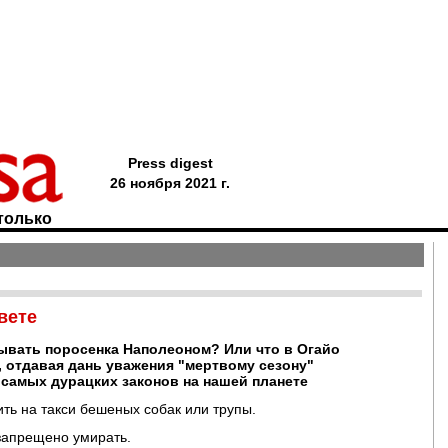
Press digest
26 ноября 2021 г.
только
вете
зывать поросенка Наполеоном? Или что в Огайо
 отдавая дань уважения "мертвому сезону"
 самых дурацких законов на нашей планете
ть на такси бешеных собак или трупы.
запрещено умирать.