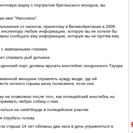
почтовую марку с портретом британского монарха, вы
ам имя "Наполеон".
клонения от налогов, принятому в Великобритании в 2006
у инспектору любую информацию, которую вы не хотели бы
бязаны сообщать ему информацию, которую вы не против ему
 с завязанными глазами.
ет спаивать рыб допьяна.
ндонский порт, должны вручать констеблю лондонского Тауэра
ременной женщине справлять нужду везде, где ей
есто ночного горшка каску полисмена, если она
у не позволено после того, как полицейский констебль на
дзуживать любую собаку к лаю.
таться на скейтборде в полицейском участке.
 отрубать голову.
ла старше 14 лет обязаны два часа в день упражняться в