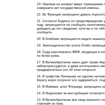
23. Наклеив на конверт вверх тормашками 
совершите акт государственной измены.
22. Во Франции запрещено давать поросят
21. Согласно Кодексу по предотвращению у
году, запрещается не сообщать налоговом
доводить до его сведения, хотя вы и не о
сообщить.
20. В Алабаме запрещается водить машину
19. Законодательство штата Огайо запреща
18. Суда королевского ВМФ, входящие в ло
по бочке рома.
17. В Великобритании закон дает право бе
заблагорассудится, и даже использовать вм
предварительно его об этом попросит.
16. В графстве Ланкашир ни одному человек
берегу моря попросит его задержаться, по
15. В Майами, штат Флорида, запрещено ка
14. В Индонезии за мастурбацию полагается
13. В Великобритании все лица мужского по
стрельбе из лука.