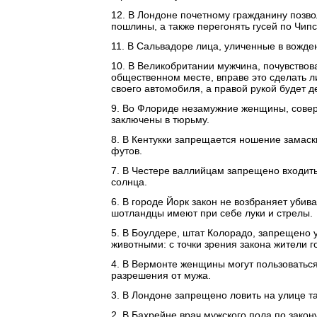
12. В Лондоне почетному гражданину позво
пошлины, а также перегонять гусей по Чипс
11. В Сальвадоре лица, уличенные в вожден
10. В Великобритании мужчина, почувство
общественном месте, вправе это сделать л
своего автомобиля, а правой рукой будет д
9. Во Флориде незамужние женщины, сове
заключены в тюрьму.
8. В Кентукки запрещается ношение замаск
футов.
7. В Честере валлийцам запрещено входить 
солнца.
6. В городе Йорк закон не возбраняет убива
шотландцы имеют при себе луки и стрелы.
5. В Боулдере, штат Колорадо, запрещено 
животными: с точки зрения закона жители 
4. В Вермонте женщины могут пользоватьс
разрешения от мужа.
3. В Лондоне запрещено ловить на улице та
2. В Бахрейне врач мужского пола по зако