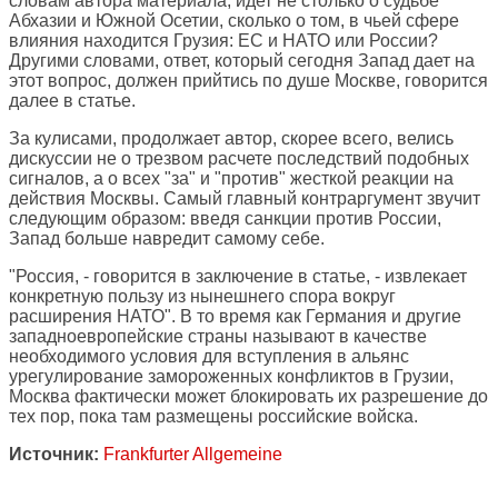
словам автора материала, идет не столько о судьбе
Абхазии и Южной Осетии, сколько о том, в чьей сфере
влияния находится Грузия: ЕС и НАТО или России?
Другими словами, ответ, который сегодня Запад дает на
этот вопрос, должен прийтись по душе Москве, говорится
далее в статье.
За кулисами, продолжает автор, скорее всего, велись
дискуссии не о трезвом расчете последствий подобных
сигналов, а о всех "за" и "против" жесткой реакции на
действия Москвы. Самый главный контраргумент звучит
следующим образом: введя санкции против России,
Запад больше навредит самому себе.
"Россия, - говорится в заключение в статье, - извлекает
конкретную пользу из нынешнего спора вокруг
расширения НАТО". В то время как Германия и другие
западноевропейские страны называют в качестве
необходимого условия для вступления в альянс
урегулирование замороженных конфликтов в Грузии,
Москва фактически может блокировать их разрешение до
тех пор, пока там размещены российские войска.
Источник:
Frankfurter Allgemeine